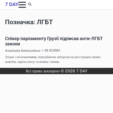
Skip
7 DAY
to
content
Позначка:
ЛГБТ
НОВИНИ
Спікер парламенту Грузії підписав анти-ЛГБТ
закони
03.10.2024
Anastasiia Kolomysheva
Згідно з положеннями, передбачена заборона на реєстрацію інших
шлюбів, окрім союзу чоловіка і жінки.
Всі права захищено © 2026 7 DAY