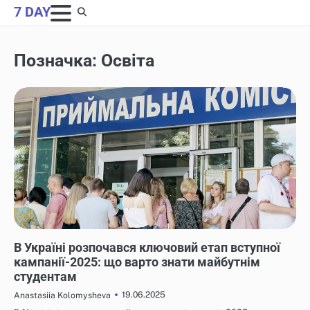
Skip
7 DAY
to
content
Позначка:
Освіта
НОВИНИ
В Україні розпочався ключовий етап вступної
кампанії-2025: що варто знати майбутнім
студентам
19.06.2025
Anastasiia Kolomysheva