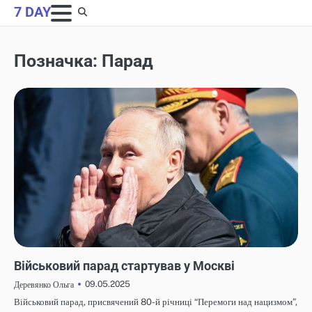
Skip
7 DAY
to
content
Позначка:
Парад
НОВИНИ
Військовий парад стартував у Москві
09.05.2025
Деревянко Ольга
Військовий парад, присвячений 80-й річниці “Перемоги над нацизмом”,