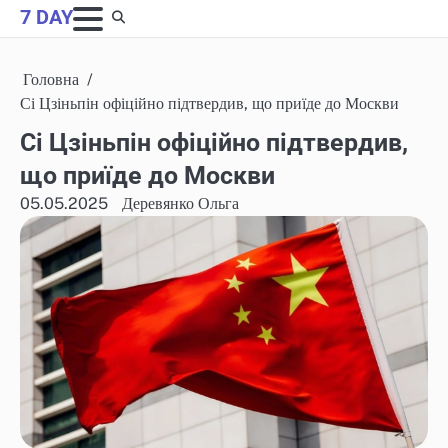
Skip
7 DAY
to
content
Головна
Сі Цзіньпін офіційно підтвердив, що приїде до Москви
Сі Цзіньпін офіційно підтвердив,
що приїде до Москви
05.05.2025
Деревянко Ольга