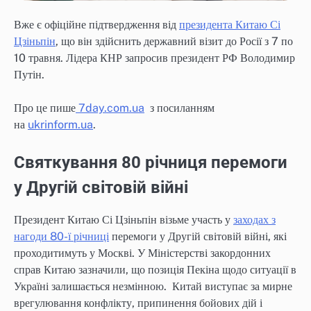
Вже є офіційне підтвердження від
президента Китаю Сі
Цзіньпін
, що він здійснить державний візит до Росії з 7 по
10 травня. Лідера КНР запросив президент РФ Володимир
Путін.
Про це пише
7day.com.ua
з посиланням
на
ukrinform.ua
.
Святкування 80 річниця перемоги
у Другій світовій війні
Президент Китаю Сі Цзіньпін візьме участь у
заходах з
нагоди 80-ї річниці
перемоги у Другій світовій війні, які
проходитимуть у Москві. У Міністерстві закордонних
справ Китаю зазначили, що позиція Пекіна щодо ситуації в
Україні залишається незмінною. Китай виступає за мирне
врегулювання конфлікту, припинення бойових дій і