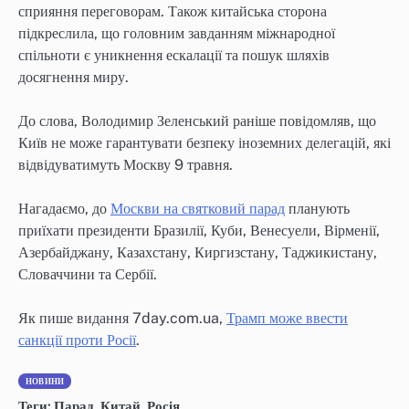
сприяння переговорам. Також китайська сторона
підкреслила, що головним завданням міжнародної
спільноти є уникнення ескалації та пошук шляхів
досягнення миру.
До слова, Володимир Зеленський раніше повідомляв, що
Київ не може гарантувати безпеку іноземних делегацій, які
відвідуватимуть Москву 9 травня.
Нагадаємо, до
Москви на святковий парад
планують
приїхати президенти Бразилії, Куби, Венесуели, Вірменії,
Азербайджану, Казахстану, Киргизстану, Таджикистану,
Словаччини та Сербії.
Як пише видання 7day.com.ua,
Трамп може ввести
санкції проти Росії
.
НОВИНИ
Теги:
Парад
,
Китай
,
Росія