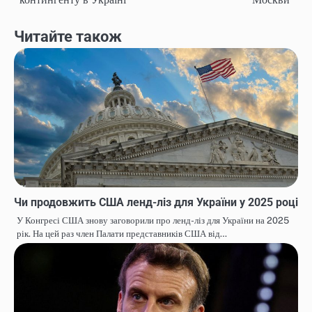
Читайте також
Чи продовжить США ленд-ліз для України у 2025 році
У Конгресі США знову заговорили про ленд-ліз для України на 2025
рік. На цей раз член Палати представників США від…