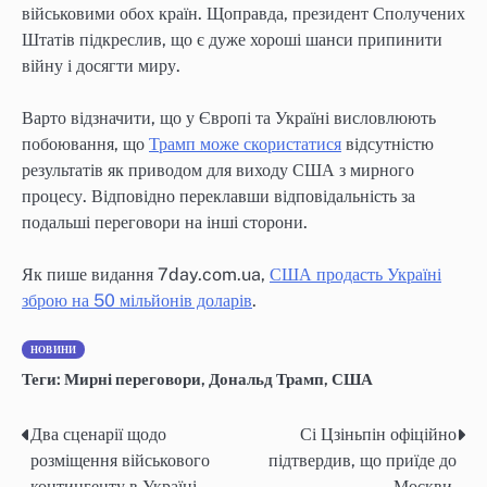
військовими обох країн. Щоправда, президент Сполучених
Штатів підкреслив, що є дуже хороші шанси припинити
війну і досягти миру.
Варто відзначити, що у Європі та Україні висловлюють
побоювання, що
Трамп може скористатися
відсутністю
результатів як приводом для виходу США з мирного
процесу. Відповідно переклавши відповідальність за
подальші переговори на інші сторони.
Як пише видання 7day.com.ua,
США продасть Україні
зброю на 50 мільйонів доларів
.
НОВИНИ
Теги:
Мирні переговори
,
Дональд Трамп
,
США
Два сценарії щодо
Сі Цзіньпін офіційно
Навігація
розміщення військового
підтвердив, що приїде до
записів
контингенту в Україні
Москви