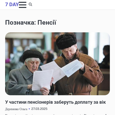
Skip
7 DAY
to
content
Позначка:
Пенсії
НОВИНИ
У частини пенсіонерів заберуть доплату за вік
27.03.2025
Деревянко Ольга