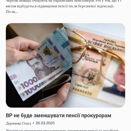
Чергові новації очікують на українських пенсіонерів. Річ у тім, що з 1
квітня відбудеться підвищення пенсії після березневої індексації.
Після…
НОВИНИ
ВР не буде зменшувати пенсії прокурорам
26.03.2025
Деревянко Ольга
Українські прокурори продовжують отримувати пенсії та заробітні