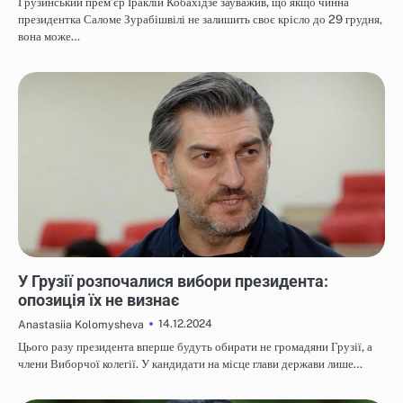
Грузинський прем’єр Іраклій Кобахідзе зауважив, що якщо чинна
президентка Саломе Зурабішвілі не залишить своє крісло до 29 грудня,
вона може…
НОВИНИ
У Грузії розпочалися вибори президента:
опозиція їх не визнає
14.12.2024
Anastasiia Kolomysheva
Цього разу президента вперше будуть обирати не громадяни Грузії, а
члени Виборчої колегії. У кандидати на місце глави держави лише…