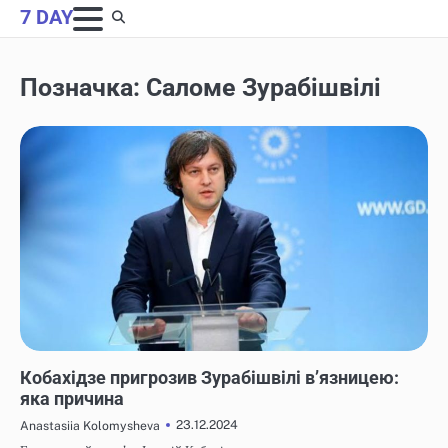
Skip
7 DAY
to
content
Позначка:
Саломе Зурабішвілі
НОВИНИ
Кобахідзе пригрозив Зурабішвілі в’язницею:
яка причина
23.12.2024
Anastasiia Kolomysheva