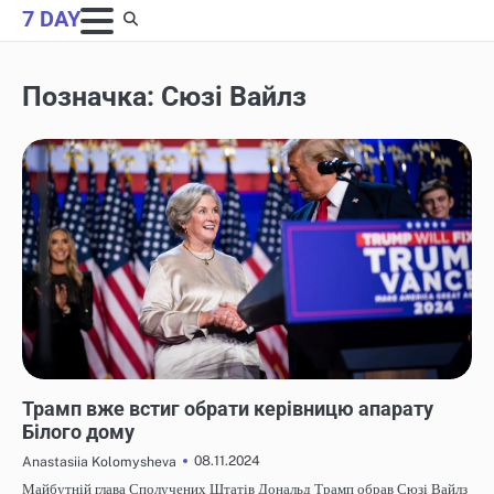
Skip
7 DAY
to
content
Позначка:
Сюзі Вайлз
НОВИНИ
Трамп вже встиг обрати керівницю апарату
Білого дому
08.11.2024
Anastasiia Kolomysheva
Майбутній глава Сполучених Штатів Дональд Трамп обрав Сюзі Вайлз