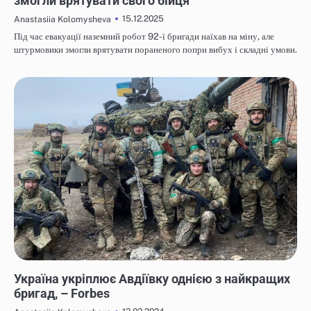
змогли врятувати свого бійця
15.12.2025
Anastasiia Kolomysheva
Під час евакуації наземний робот 92-ї бригади наїхав на міну, але
штурмовики змогли врятувати пораненого попри вибух і складні умови.
НОВИНИ
Україна укріплює Авдіївку однією з найкращих
бригад, – Forbes