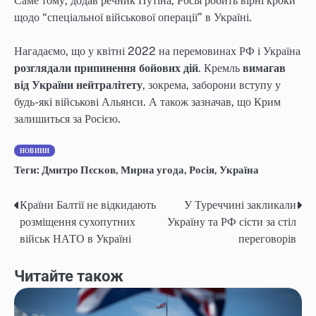
Саме тому, додав речник Путіна, Росія робить вірні кроки
щодо “спеціальної військової операції” в Україні.
Нагадаємо, що у квітні 2022 на перемовинах РФ і Україна
розглядали припинення бойових дій
. Кремль
вимагав
від України нейтралітету
, зокрема, заборони вступу у
будь-які військові Альянси. А також зазначав, що Крим
залишиться за Росією.
НОВИНИ
Теги:
Дмитро Пєсков
,
Мирна угода
,
Росія
,
Україна
Країни Балтії не відкидають
У Туреччині закликали
Навігація
розміщення сухопутних
Україну та РФ сісти за стіл
записів
військ НАТО в Україні
переговорів
Читайте також