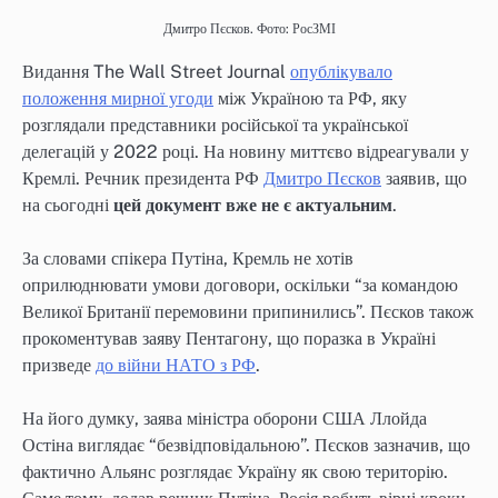
Дмитро Пєсков. Фото: РосЗМІ
Видання The Wall Street Journal
опублікувало
положення мирної угоди
між Україною та РФ, яку
розглядали представники російської та української
делегацій у 2022 році. На новину миттєво відреагували у
Кремлі. Речник президента РФ
Дмитро Пєсков
заявив, що
на сьогодні
цей документ вже не є актуальним
.
За словами спікера Путіна, Кремль не хотів
оприлюднювати умови договори, оскільки “за командою
Великої Британії перемовини припинились”. Пєсков також
прокоментував заяву Пентагону, що поразка в Україні
призведе
до війни НАТО з РФ
.
На його думку, заява міністра оборони США Ллойда
Остіна виглядає “безвідповідальною”. Пєсков зазначив, що
фактично Альянс розглядає Україну як свою територію.