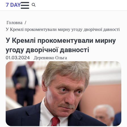
Skip
7 DAY
to
content
Головна
У Кремлі прокоментували мирну угоду дворічної давності
У Кремлі прокоментували мирну
угоду дворічної давності
01.03.2024
Деревянко Ольга