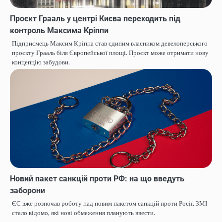
Проєкт Грааль у центрі Києва переходить під
контроль Максима Кріппи
Підприємець Максим Кріппа став єдиним власником девелоперського
проєкту Грааль біля Європейської площі. Проєкт може отримати нову
концепцію забудови.
Новий пакет санкцій проти РФ: на що введуть
заборони
ЄС вже розпочав роботу над новим пакетом санкцій проти Росії. ЗМІ
стало відомо, які нові обмеження планують ввести.