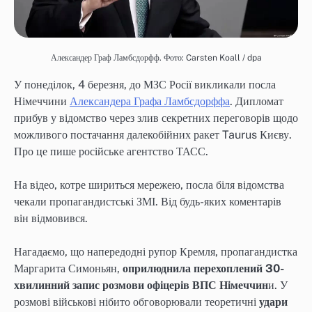
Александер Граф Ламбсдорфф. Фото: Carsten Koall / dpa
У понеділок, 4 березня, до МЗС Росії викликали посла
Німеччини
Александера Графа Ламбсдорффа
. Дипломат
прибув у відомство через злив секретних переговорів щодо
можливого постачання далекобійних ракет Taurus Києву.
Про це пише російське агентство ТАСС.
На відео, котре шириться мережею, посла біля відомства
чекали пропагандистські ЗМІ. Від будь-яких коментарів
він відмовився.
Нагадаємо, що напередодні рупор Кремля, пропагандистка
Маргарита Симоньян,
оприлюднила перехоплений 30-
хвилинний запис розмови офіцерів ВПС Німеччин
и. У
розмові військові нібито обговорювали теоретичні
удари