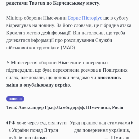
ракетами Taurus по Керченському мосту
.
Міністр оборони Німеччини
Борис Пісторіус
ще в суботу
відреагував на новину. За його словами, це гібридна атака
Кремля з метою дезінформації. Він наголосив, що треба
дочекатися інформації про розслідування Служби
військової контррозвідки (MAD).
У Міністерстві оборони Німеччини попередньо
підтвердили, що була перехоплена розмова в Повітряних
силах, але додали, що допоки невідомо чи
вносились
зміни в опубліковану версію
.
НОВИНИ
Теги:
Александер Граф Ламбсдорфф
,
НІмеччина
,
Росія
РФ хоче через суд стягнути
Уряд працює над стимулами
Навігація
з України понад 3 трлн
для повернення українців,
записів
рублів: що відомо
— Шмигаль