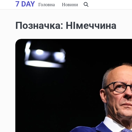
7 DAY
Skip
Головна
Новини
to
content
Позначка:
НІмеччина