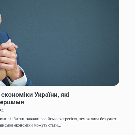
 економіки України, які
першими
24
хливі збитки, завдані російською агресією, неможлива без участі
раїнської економіки можуть стати…