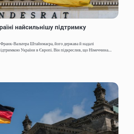
раїні найсильнішу підтримку
 Франк-Вальтера Штайнмаєра, його держава й надалі
дтримкою України в Європі. Він підкреслив, що Німеччина…