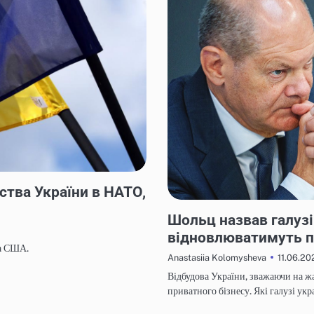
ства України в НАТО,
НОВИНИ
Шольц назвав галузі
відновлюватимуть 
та США.
11.06.20
Anastasiia Kolomysheva
Відбудова України, зважаючи на жа
приватного бізнесу. Які галузі ук