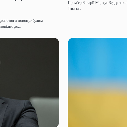
Прем'єр Баварії Маркус Зедер зак
Taurus.
ї допомоги новоприбулим
дповідно до…