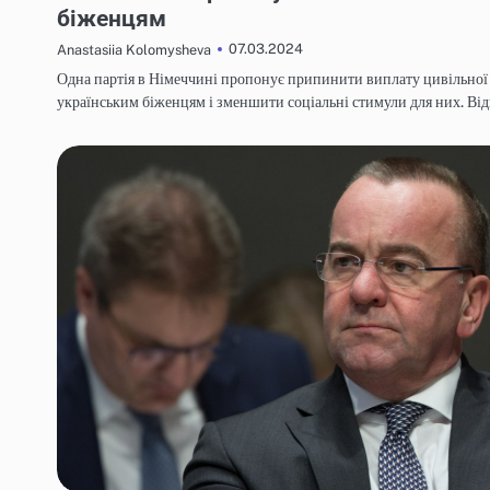
біженцям
07.03.2024
Anastasiia Kolomysheva
Одна партія в Німеччині пропонує припинити виплату цивільно
українським біженцям і зменшити соціальні стимули для них. Ві