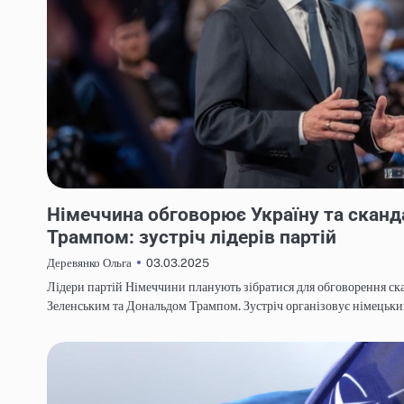
НОВИНИ
Німеччина обговорює Україну та сканд
Трампом: зустріч лідерів партій
03.03.2025
Деревянко Ольга
Лідери партій Німеччини планують зібратися для обговорення с
Зеленським та Дональдом Трампом. Зустріч організовує німець