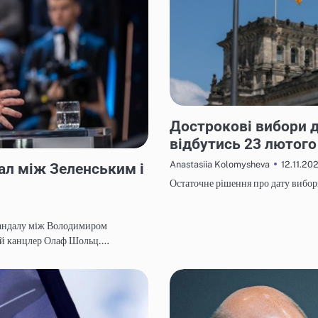
НОВИНИ
Дострокові вибори 
відбутись 23 лютого
12.11.20
Anastasiia Kolomysheva
ал між Зеленським і
Остаточне рішення про дату вибо
кандалу між Володимиром
кий канцлер Олаф Шольц.…