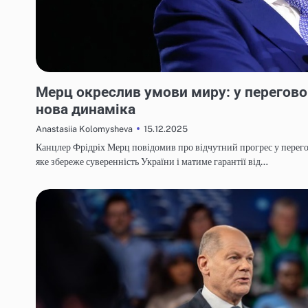
НОВИНИ
Мерц окреслив умови миру: у перегово
нова динаміка
15.12.2025
Anastasiia Kolomysheva
Канцлер Фрідріх Мерц повідомив про відчутний прогрес у перего
яке збереже суверенність України і матиме гарантії від…