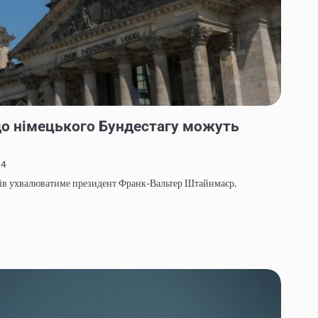
до німецького Бундестагу можуть
24
рів ухвалюватиме президент Франк-Вальтер Штайнмаєр.