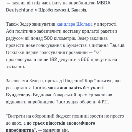
— заявив він під час візиту на виробництво MBDA
Deutschland у Шробенхаузені, Баварія.
Також Зедер звинуватив
канцлера Шольца
у впертості.
Аби політично забезпечити доставку крилатої ракети з
радіусом дії понад 500 кілометрів, Зедер закликав
провести нове голосування в Бундестазі з питання Taurus.
Оскільки перше голосування провалили — “за”
проголосували лише 182 депутати з 666 присутніх на
засіданні.
За словами Зедера, приклад Південної Кореї показує, що
розгортання Taurus
можливо навіть без участі
Бундесверу.
Водночас баварський прем’єр закликав
відновити виробництво Taurus для оборони ФРН.
“Витрати на оборонний бюджет повинні зрости не просто
до двох, а
до трьох відсотків економічного
виробництва
“, — зазначив він.