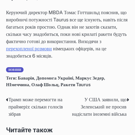
Керуючий директор MBDA Томас Готтшильд пояснив, що
виробничі потужності Taurus все ще існують, навіть після
багатьох років простою. Однак він не захотів сказати,
скільки часу знадобиться, поки нові крилаті ракети будуть
фактично готові до використання. Виходячи з
перехопленої розмови
німецьких офіцерів, на це
знадобиться 6 місяців.
НОВИНИ
Теги:
Баварія
,
Допомога Україні
,
Маркус Зедер
,
НІмеччина
,
Олаф Шольц
,
Ракети Taurus
Трамп може перемогти на
У США заявили, що
Навігація
праймеріз: скільки голосів
Зеленський не просив
записів
зібрав
надіслати іноземні війська
Читайте також