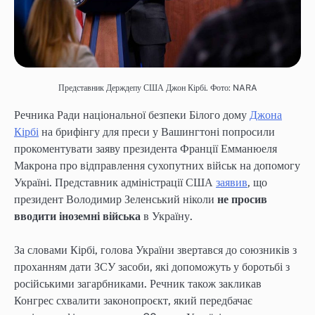
Представник Держдепу США Джон Кірбі. Фото: NARA
Речника Ради національної безпеки Білого дому
Джона
Кірбі
на брифінгу для преси у Вашингтоні попросили
прокоментувати заяву президента Франції Емманюеля
Макрона про відправлення сухопутних військ на допомогу
Україні. Представник адміністрації США
заявив
, що
президент Володимир Зеленський ніколи
не просив
вводити іноземні війська
в Україну.
За словами Кірбі, голова України звертався до союзників з
проханням дати ЗСУ засоби, які допоможуть у боротьбі з
російськими загарбниками. Речник також закликав
Конгрес схвалити законопроєкт, який передбачає