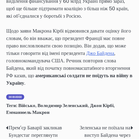
виділення фінансування у 60 млрд Україні прямо зараз,
щоб ще більше підтримати коаліцію з більш ніж 50 країн,
які об’єдналися у боротьбі з Росією.
Щодо заяви Макрона Кірбі відмовився давати оцінку його
словам, бо він вважає, що президент Франції має повне
право висловлювати свою позицію. Він додав, що може
тільки говорити від імені президента
Джо Байдена
,
головнокомандувача США. Речник повторив слова
Байдена, який від початку повномасштабного вторгнення
РФ казав, що
американські солдати не поїдуть на війну в
Україну
.
НОВИНИ
Теги:
Військо
,
Володимир Зеленський
,
Джон Кірбі
,
Емманюель Макрон
Прем’єр Баварії закликав
Зеленська не поїхала на
Навігація
Бундестаг переглянути
виступ Байдена через