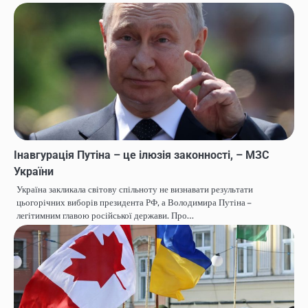
Інавгурація Путіна – це ілюзія законності, – МЗС
України
Україна закликала світову спільноту не визнавати результати
цьогорічних виборів президента РФ, а Володимира Путіна –
легітимним главою російської держави. Про…