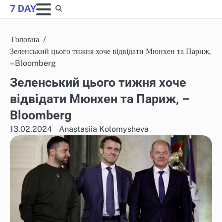
Skip
7 DAY
to
content
Головна
Зеленський цього тижня хоче відвідати Мюнхен та Париж,
– Bloomberg
Зеленський цього тижня хоче
відвідати Мюнхен та Париж, –
Bloomberg
13.02.2024
Anastasiia Kolomysheva