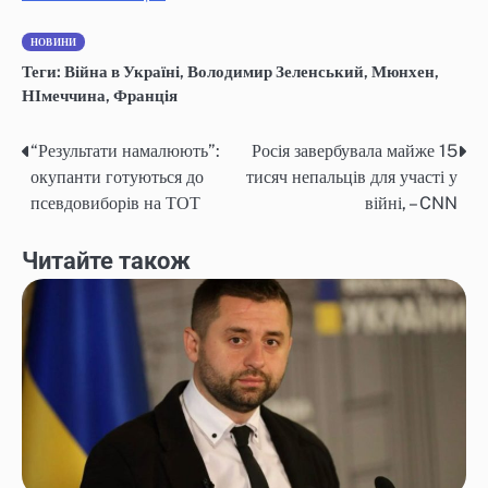
НОВИНИ
Теги:
Війна в Україні
,
Володимир Зеленський
,
Мюнхен
,
НІмеччина
,
Франція
“Результати намалюють”:
Росія завербувала майже 15
Навігація
окупанти готуються до
тисяч непальців для участі у
записів
псевдовиборів на ТОТ
війні, – CNN
Читайте також