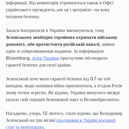
інформації. Від коментарів утримуються також в Офісі
українського президента, але це і зрозуміло – на кону
питання безпеки.
Запаси боєприпасів в України зменшуються, тому
Зеленському необхідно терміново отримати військову
допомогу, аби протистояти російській навалі
, заявив
один зі співрозмовників видання. За інформацією
Bloomberg,
лідер України
прагнутиме обговорити
гарантії безпеки для своєї країни.
Зеленський хоче мати гарантії безпеки від G7 на той
випадок, якщо нинішня війна припиниться, а згодом Росія
знову почне агресію. Як відомо, Україна минулого місяця
уклала свій перший безпековий пакт із Великобританією.
Нагадаємо, учора, 12 лютого, стало відомо, що Володимир
Зеленський на три місяці
продовжив в Україні воєнний
стан та мобілізацію
.