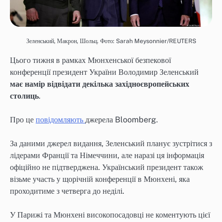
Зеленський, Макрон, Шольц. Фото: Sarah Meysonnier/REUTERS
Цього тижня в рамках Мюнхенської безпекової
конференції президент України Володимир Зеленський
має намір відвідати декілька західноєвропейських
столиць
.
Про це
повідомляють
джерела Bloomberg.
За даними джерел видання, Зеленський планує зустрітися з
лідерами Франції та Німеччини, але наразі ця інформація
офіційно не підтверджена. Український президент також
візьме участь у щорічній конференції в Мюнхені, яка
проходитиме з четверга до неділі.
У Парижі та Мюнхені високопосадовці не коментують цієї