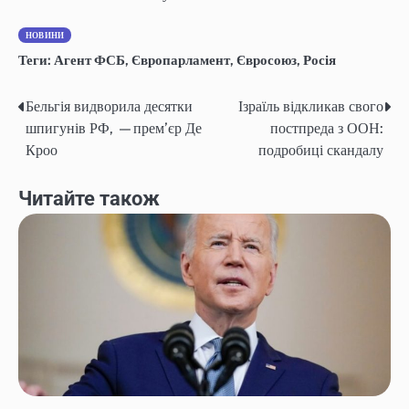
НОВИНИ
Теги:
Агент ФСБ
,
Європарламент
,
Євросоюз
,
Росія
Бельгія видворила десятки
Ізраїль відкликав свого
Навігація
шпигунів РФ, —прем’єр Де
постпреда з ООН:
записів
Кроо
подробиці скандалу
Читайте також