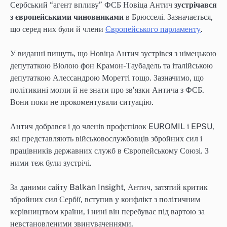
Сербський “агент впливу” ФСБ Новіца Антич
зустрічався
з європейськими чиновниками
в Брюсселі. Зазначається,
що серед них були й члени
Європейського парламенту
.
У виданні пишуть, що Новіца Антич зустрівся з німецькою
депутаткою Віолою фон Крамон-Таубадель та італійською
депутаткою Алессандрою Моретті тощо. Зазначимо, що
політикині могли й не знати про зв’язки Антича з ФСБ.
Вони поки не прокоментували ситуацію.
Антич добрався і до членів профспілок EUROMIL і EPSU,
які представляють військовослужбовців збройних сил і
працівників державних служб в Європейському Союзі. З
ними теж були зустрічі.
За даними сайту Balkan Insight, Антич, затятий критик
збройних сил Сербії, вступив у конфлікт з політичним
керівництвом країни, і нині він перебуває під вартою за
невстановленими звинуваченнями.