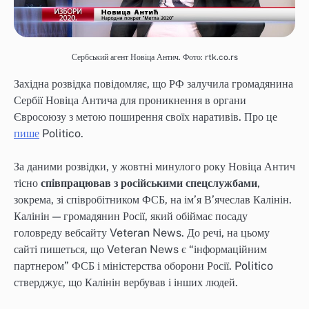
Сербський агент Новіца Антич. Фото: rtk.co.rs
Західна розвідка повідомляє, що РФ залучила громадянина
Сербії Новіца Антича для проникнення в органи
Євросоюзу з метою поширення своїх наративів. Про це
пише
Politico.
За даними розвідки, у жовтні минулого року Новіца Антич
тісно
співпрацював з російськими спецслужбами
,
зокрема, зі співробітником ФСБ, на ім’я В’ячеслав Калінін.
Калінін — громадянин Росії, який обіймає посаду
головреду вебсайту Veteran News. До речі, на цьому
сайті пишеться, що Veteran News є “інформаційним
партнером” ФСБ і міністерства оборони Росії. Politico
стверджує, що Калінін вербував і інших людей.