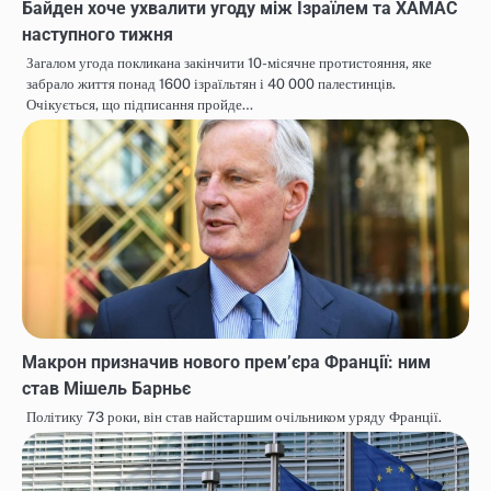
Байден хоче ухвалити угоду між Ізраїлем та ХАМАС
наступного тижня
Загалом угода покликана закінчити 10-місячне протистояння, яке
забрало життя понад 1600 ізраїльтян і 40 000 палестинців.
Очікується, що підписання пройде…
Макрон призначив нового прем’єра Франції: ним
став Мішель Барньє
Політику 73 роки, він став найстаршим очільником уряду Франції.