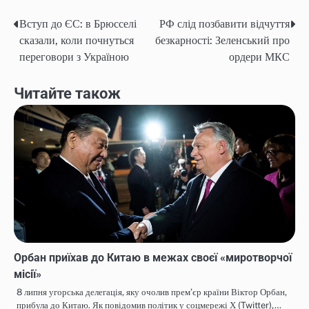
Вступ до ЄС: в Брюсселі
РФ слід позбавити відчуття
Навігація
сказали, коли почнуться
безкарності: Зеленський про
записів
переговори з Україною
ордери МКС
Читайте також
Орбан приїхав до Китаю в межах своєї «миротворчої
місії»
8 липня угорська делегація, яку очолив прем’єр країни Віктор Орбан,
прибула до Китаю. Як повідомив політик у соцмережі Х (Twitter),…