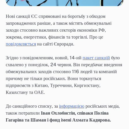
Нові санкції ЄС спрямовані на боротьбу з обходом
запроваджених раніше, а також містять обмежувальні
заходи стосовно важливих секторів економіки РФ,
зокрема, енергетики, фінансів та торгівлі. Про це
повідомляється
на сайті Євроради.
Згідно з повідомленням, новий, 14-ий
пакет санкцій
було
схвалено у понеділок, 24 червня. Він передбачає введення
обмежувальних заходів стосовно 116 людей та компаній
причому не тільки російських. Вони торкнуться
підприємств з Китаю, Туреччини, Киргизстану,
Казахстану та ОАЕ.
До санкційного списку, за
інформацією
російських медіа,
також потрапили
Іван Охлобистін, співаки Поліна
Гагаріна та Шаман і фонд імені Ахмата Кадирова.