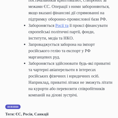
постачальників криптовалют, створених за
межами ЄС. Операції з ними забороняються,
якщо вказані фінансові дії спрямованні на
підтримку оборонно-промислової бази РФ.
Забороняється
Росії та
її проксі фінансувати
європейські політичні партії, фонди,
інститути, медіа та НКО.
Запроваджується заборона на імпорт
російського гелію та експорт у РФ
марганцевих руд.
Забороняється здійснювати будь-які приватні
та чартерні авіаперельоти в інтересах
російських фізичних і юридичних осіб.
Наприклад, приватні літаки не зможуть літати
на курорти або перевозити співробітників
компаній на ділові зустрічі.
НОВИНИ
Теги:
ЄС
,
Росія
,
Санкції