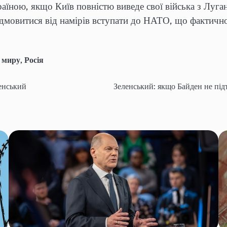
аїною, якщо Київ повністю виведе свої війська з Луган
відмовитися від намірів вступати до НАТО, що фактичн
 миру
,
Росія
ленський
Зеленський: якщо Байден не під