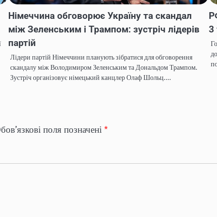
Німеччина обговорює Україну та скандал
Р
між Зеленським і Трампом: зустріч лідерів
3
партій
ї
Го
до
Лідери партій Німеччини планують зібратися для обговорення
п
скандалу між Володимиром Зеленським та Дональдом Трампом.
Зустріч організовує німецький канцлер Олаф Шольц.…
бов’язкові поля позначені
*