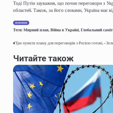
Тоді Путін зауважив, що почне переговори з Укр
областей. Також, за його словами, Україна має 
НОВИНИ
Теги:
Мирний план
,
Війна в Україні
,
Глобальний саміт
Три пункти плану для переговорів з Росією готові, – Зе
Навігація
записів
Читайте також