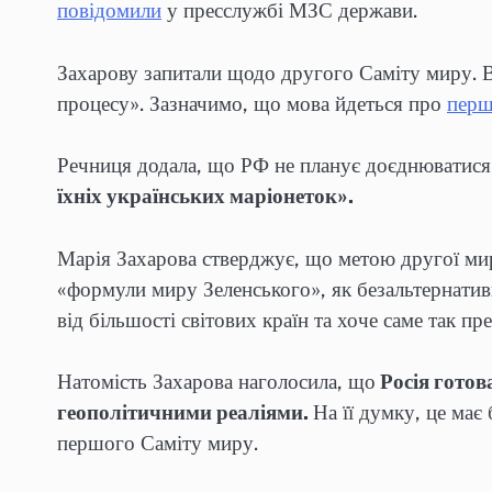
повідомили
у пресслужбі МЗС держави.
Захарову запитали щодо другого Саміту миру. В
процесу». Зазначимо, що мова йдеться про
перш
Речниця додала, що РФ не планує доєднюватися 
їхніх українських маріонеток».
Марія Захарова стверджує, що метою другої мирн
«формули миру Зеленського», як безальтернатив
від більшості світових країн та хоче саме так пр
Натомість Захарова наголосила, що
Росія готов
геополітичними реаліями.
На її думку, це ма
першого Саміту миру.