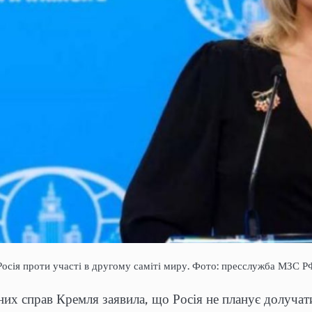
Росія проти участі в другому саміті миру. Фото: пресслужба МЗС Р
них справ Кремля заявила, що Росія не планує долучат