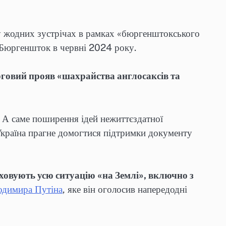
 у жодних зустрічах в рамках «бюргенштокського
 Бюргеншток в червні 2024 року.
рговий прояв «шахрайства англосаксів та
. А саме поширення ідей нежиттєздатної
Україна прагне домогтися підтримки документу
аховують усю ситуацію «на Землі», включно з
одимира Путіна
, яке він оголосив напередодні