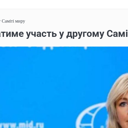
у Саміті миру
атиме участь у другому Самі