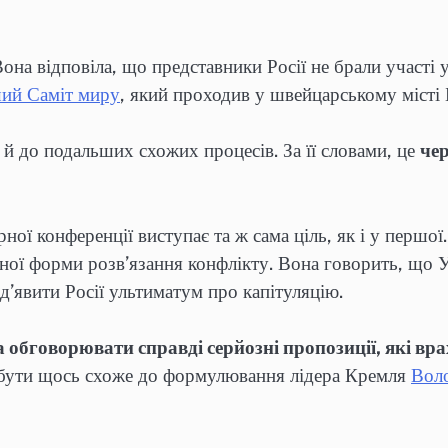
она відповіла, що представники Росії не брали участі
ий Саміт миру
, який проходив у швейцарському місті
й до подальших схожих процесів. За її словами, це
че
ої конференції виступає та ж сама ціль, як і у першої
ної форми розв’язання конфлікту. Вона говорить, що 
ед’явити Росії ультиматум про капітуляцію.
а обговорювати справді серйозні пропозиції, які вр
є бути щось схоже до формулювання лідера Кремля
Вол