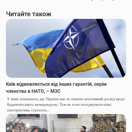
Читайте також
Київ відмовляється від інших гарантій, окрім
членства в НАТО, – МЗС
У заяві зазначають, що Україна має за спиною негативний досвід щодо
Будапештського меморандуму. Тож не хоче погоджувати ніякі
альтернативи, сурогати…