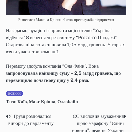
Бізнесмен Максим Кріппа. Фото: пресслужба підприємця
Нагадаємо, аукціон із приватизації готелю “Україна”
відбувся 18 вересня через систему “Prozorro.Продажі”.
Стартова ціна лота становила 1,05 млрд гривень. У торгах
взяли участь три компанії.
Перемогу здобула компанія “Ола Файн”. Вона
запропонувала найвищу суму – 2,5 млрд гривень, що
перевищило початкову ціну у 2,4 раза
.
НОВИНИ
Теги:
Київ
,
Макс Кріппа
,
Ола Файн
У Грузії розпочалися
ЄС висловив зауваження
Навігація
вибори до парламенту
щодо марафону “Єдині
записів
новини”: реакція України