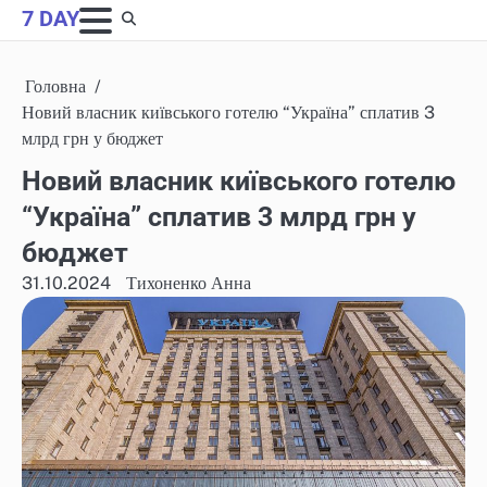
Skip
7 DAY
to
content
Головна
Новий власник київського готелю “Україна” сплатив 3
млрд грн у бюджет
Новий власник київського готелю
“Україна” сплатив 3 млрд грн у
бюджет
31.10.2024
Тихоненко Анна