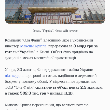
Готель "Україна". Фото: сайт готелю
Компанія “Ола Файн”, власником якої є український
інвестор
Максим Кріппа
,
перерахувала 3 млрд грн за
готель “Україна”
в Києві. Об’єкт було придбано на
аукціоні в межах масштабної приватизації.
Учора, 30 жовтня, Фонд державного майна України
підтвердив
, що гроші за готель надійшли в державний
бюджет у повному обсязі. У відомстві повідомили, що
ТОВ “Ола Файн”
сплатило за об’єкт понад 2,5 млн грн,
а також 502,3 тис. грн у вигляді ПДВ
.
Максим Кріппа переконаний, що вартість готелю