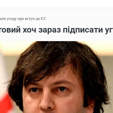
сати угоду про вступ до ЄС
товий хоч зараз підписати у