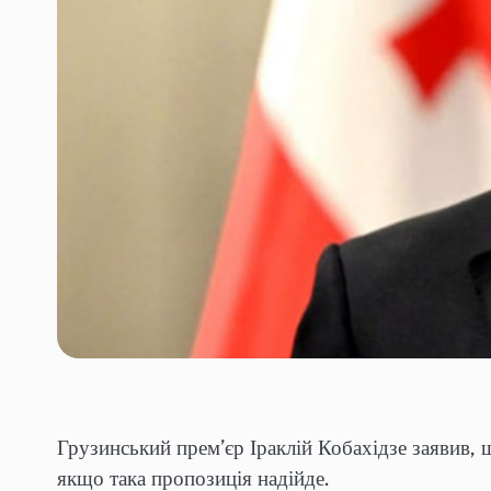
Грузинський прем’єр Іраклій Кобахідзе заявив,
якщо така пропозиція надійде.