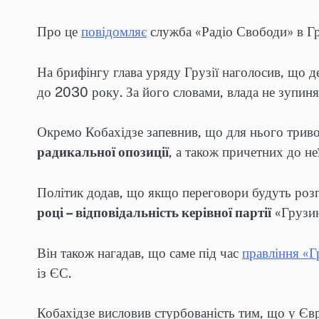
Про це
повідомляє
служба «Радіо Свободи» в Гру
На брифінгу глава уряду Грузії наголосив, що 
до 2030 року. За його словами, влада не зупиня
Окремо Кобахідзе запевнив, що для нього триво
радикальної опозиції
, а також причетних до не
Політик додав, що якщо переговори будуть розп
році – відповідальність керівної партії
«Грузин
Він також нагадав, що саме під час
правління «Г
із ЄС.
Кобахідзе висловив стурбованість тим, що у Єв