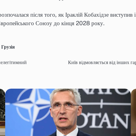
розпочалася після того, як Іраклій Кобахідзе виступив 
 Європейського Союзу до кінця 2028 року.
,
Грузія
 нелегітимний
Київ відмовляється від інших г