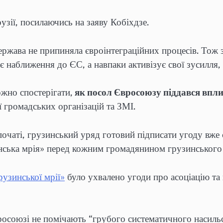
зії, посилаючись на заяву Кобіхдзе.
держава не припиняла євроінтеграційних процесів. Тож
є наближення до ЄС, а навпаки активізує свої зусилля,
жно спостерігати,
як посол Євросоюзу піддався впли
ї громадських організацій та ЗМІ.
очаті, грузинський уряд готовий підписати угоду вже
ська мрія» перед кожним громадянином грузинського
рузинської мрії»
було ухвалено угоди про асоціацію та 
росоюзі не помічають “грубого систематичного насильс