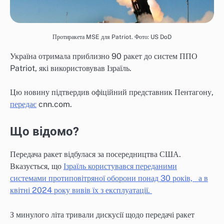
Протиракета MSE для Patriot. Фото: US DoD
Україна отримала приблизно 90 ракет до систем ППО
Patriot, які використовував Ізраїль.
Цю новину підтвердив офіційний представник Пентагону,
передає
cnn.com.
Що відомо?
Передача ракет відбулася за посередництва США.
Вказується, що
Ізраїль користувався переданими
системами протиповітряної оборони понад 30 років, а в
квітні 2024 року вивів їх з експлуатації.
З минулого літа тривали дискусії щодо передачі ракет