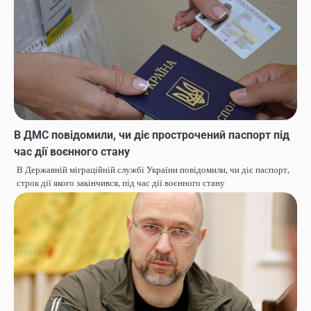
В ДМС повідомили, чи діє прострочений паспорт під
час дії воєнного стану
В Державній міграційній службі України повідомили, чи діє паспорт,
строк дії якого закінчився, під час дії воєнного стану