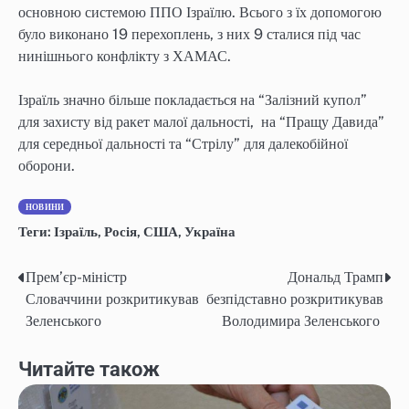
основною системою ППО Ізраїлю. Всього з їх допомогою
було виконано 19 перехоплень, з них 9 сталися під час
нинішнього конфлікту з ХАМАС.
Ізраїль значно більше покладається на “Залізний купол”
для захисту від ракет малої дальності, на “Пращу Давида”
для середньої дальності та “Стрілу” для далекобійної
оборони.
НОВИНИ
Теги:
Ізраїль
,
Росія
,
США
,
Україна
Прем’єр-міністр
Дональд Трамп
Навігація
Словаччини розкритикував
безпідставно розкритикував
записів
Зеленського
Володимира Зеленського
Читайте також