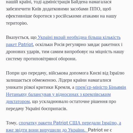
нашій країні, тоді адміністрація Байдена намагалася
забезпечити Київ додатковими засобами ППО, щоб
ефективніше боротися з російськими атаками на нашу
територію.
Вказується, що
Україні вкрай необхідна більша кількість
ракет Patriot
, оскільки Росія регулярно завдає ракетних і
дронових ударів, тим самим випробовує на міцність нашу
систему протиповітряної оборони.
Попри цю передачу, військова допомога Києві від Ізраїлю
залишається обмеженою. Лідери країни намагалися
уникати різкої критики Кремля, а
прем’єр-міністр Біньямін
Нетаньяху балансував у відносинах з кремлівським
диктатором
, що ускладнювало остаточне рішення про
передачу Україні боєприпасів.
Тому,
спочатку ракети Patriot США передали Ізраїлю, а
вже звідти вони вирушили до України.
Patriot не є