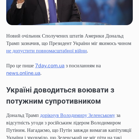
Новий очільник Сполучених штатів Америки Дональд
Трамп зазначив, що Президент України міг якимось чином
не допустити повномасштабної війни
.
Про це пише
7day.com.ua
з посиланням на
news.online.ua
.
Україні доводиться воювати з
потужним супротивником
Дональд Трамп
дорікнув Володимиру Зеленському
за
відсутність угоди з російським лідером Володимиром
Путіним. Нагадаємо, що Путін завжди вимагав капітуляції
України і зрозуміло, що Зеленський не міг піти на такі