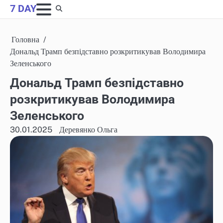
Skip
7 DAY
to
content
Головна
Дональд Трамп безпідставно розкритикував Володимира
Зеленського
Дональд Трамп безпідставно
розкритикував Володимира
Зеленського
30.01.2025
Деревянко Ольга