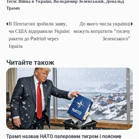
Теги:
Війна в Україні
,
Володимир Зеленський
,
Дональд
Трамп
В Пентагоні зробили заяву,
До якого числа українці
Навігація
чи США відправили Україні
можуть витратити “тисячу
записів
ракети до Patriot через
Зеленського”
Ізраїль
Читайте також
Трамп назвав НАТО паперовим тигром і пояснив