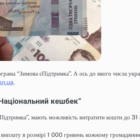
ограма “Зимова єПідтримка”. А ось до якого числа укр
sn.ua
.
“Національний кешбек”
єПідтримка”, мають можливість витратити кошти до 31
виплату в розмірі 1 000 гривень кожному громадянин