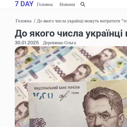
7 DAY
Skip
Головна
Новини
to
content
Головна
До якого числа українці можуть витратити “т
До якого числа українці
30.01.2025
Деревянко Ольга