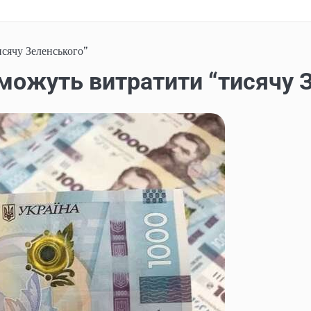
исячу Зеленського”
 можуть витратити “тисячу 