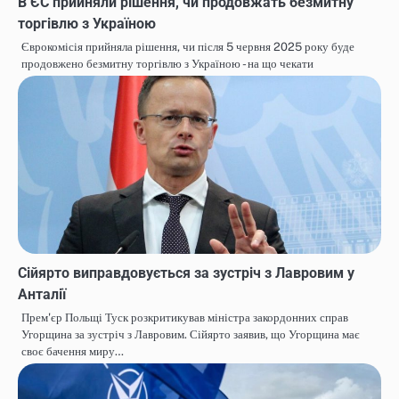
В ЄС прийняли рішення, чи продовжать безмитну
торгівлю з Україною
Єврокомісія прийняла рішення, чи після 5 червня 2025 року буде
продовжено безмитну торгівлю з Україною - на що чекати
Сійярто виправдовується за зустріч з Лавровим у
Анталії
Прем'єр Польщі Туск розкритикував міністра закордонних справ
Угорщина за зустріч з Лавровим. Сійярто заявив, що Угорщина має
своє бачення миру…