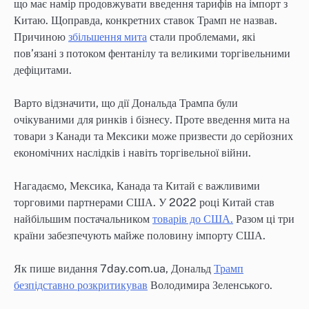
що має намір продовжувати введення тарифів на імпорт з
Китаю. Щоправда, конкретних ставок Трамп не назвав.
Причиною
збільшення мита
стали проблемами, які
пов’язані з потоком фентанілу та великими торгівельними
дефіцитами.
Варто відзначити, що дії Дональда Трампа були
очікуваними для ринків і бізнесу. Проте введення мита на
товари з Канади та Мексики може призвести до серйозних
економічних наслідків і навіть торгівельної війни.
Нагадаємо, Мексика, Канада та Китай є важливими
торговими партнерами США. У 2022 році Китай став
найбільшим постачальником
товарів до США.
Разом ці три
країни забезпечують майже половину імпорту США.
Як пише видання 7day.com.ua, Дональд
Трамп
безпідставно розкритикував
Володимира Зеленського.