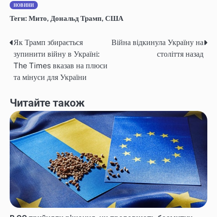
НОВИНИ
Теги:
Мито
,
Дональд Трамп
,
США
Як Трамп збирається
Війна відкинула Україну на
Навігація
зупинити війну в Україні:
століття назад
записів
The Times вказав на плюси
та мінуси для України
Читайте також