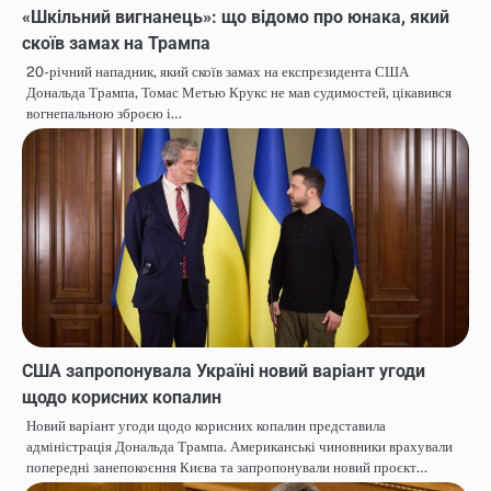
«Шкільний вигнанець»: що відомо про юнака, який
скоїв замах на Трампа
20-річний нападник, який скоїв замах на експрезидента США
Дональда Трампа, Томас Метью Крукс не мав судимостей, цікавився
вогнепальною зброєю і…
США запропонувала Україні новий варіант угоди
щодо корисних копалин
Новий варіант угоди щодо корисних копалин представила
адміністрація Дональда Трампа. Американські чиновники врахували
попередні занепокоєння Києва та запропонували новий проєкт…