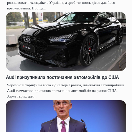
розпалювати «конфлікт в Україні», а зробити щось дієве для його
врегулювання. Про це…
Audi призупинила постачання автомобілів до США
Через нові тарифи на мита Дональда Трампа, німецький автовиробник
Audi тимчасово припинив постачання автомобілів на ринок США.
Адже тариф для…