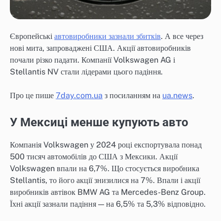
Європейські
автовиробники зазнали збитків
. А все через
нові мита, запроваджені США. Акції автовиробників
почали різко падати. Компанії Volkswagen AG і
Stellantis NV стали лідерами цього падіння.
Про це пише
7day.com.ua
з посиланням на
ua.news
.
У Мексиці менше купують авто
Компанія Volkswagen у 2024 році експортувала понад
500 тисяч автомобілів до США з Мексики. Акції
Volkswagen впали на 6,7%. Що стосується виробника
Stellantis, то його акції знизилися на 7%. Впали і акції
виробників автівок BMW AG та Mercedes-Benz Group.
Їхні акції зазнали падіння — на 6,5% та 5,3% відповідно.