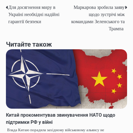
Для досягнення миру в
Маркарова зробила заяву
Навігація
Україні необхідні надійні
щодо зустрічі між
записів
гарантії безпеки
командами Зеленського та
Трампа
Читайте також
Китай прокоментував звинувачення НАТО щодо
підтримки РФ у війні
Влада Китаю порадила західному військовому альянсу не