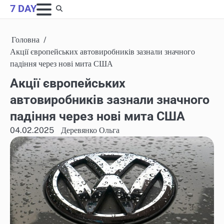
Skip
7 DAY
to
content
Головна
Акції європейських автовиробників зазнали значного
падіння через нові мита США
Акції європейських
автовиробників зазнали значного
падіння через нові мита США
04.02.2025
Деревянко Ольга