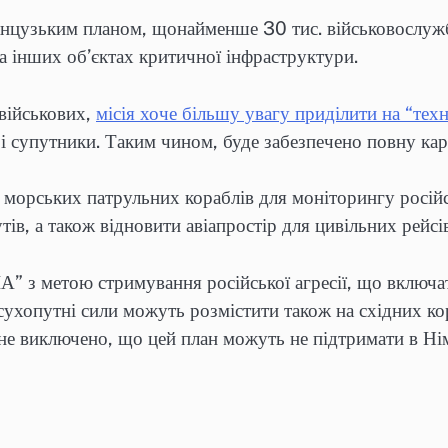
французьким планом, щонайменше 30 тис. військовослуж
та інших об’єктах критичної інфраструктури.
 військових,
місія хоче більшу увагу приділити на “тех
і супутники. Таким чином, буде забезпечено повну кар
морських патрульних кораблів для моніторингу російс
ів, а також відновити авіапростір для цивільних рейсі
” з метою стримування російської агресії, що включа
 сухопутні сили можуть розмістити також на східних 
е виключено, що цей план можуть не підтримати в Німеч