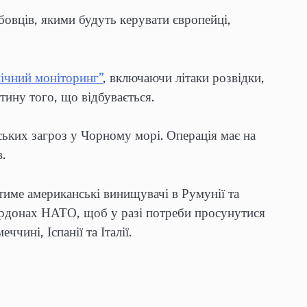
бовців, якими будуть керувати європейці,
нічний моніторинг”
, включаючи літаки розвідки,
тину того, що відбувається.
ьких загроз у Чорному морі. Операція має на
в.
тиме американські винищувачі в Румунії та
кордонах НАТО, щоб у разі потреби просунутися
чині, Іспанії та Італії.