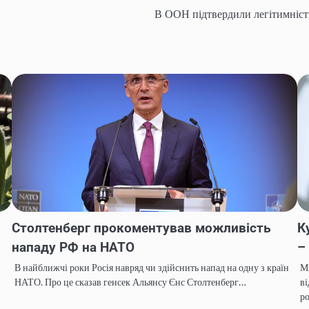
В ООН підтвердили легітимніст
Столтенберг прокоментував можливість
К
нападу РФ на НАТО
–
В найближчі роки Росія навряд чи здійснить напад на одну з країн
Мі
НАТО. Про це сказав генсек Альянсу Єнс Столтенберг…
ві
р