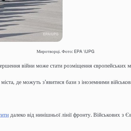
Миротворці. Фото: EPA \UPG
завершення війни може стати розміщення європейських
 міста, де можуть з’явитися бази з іноземними військо
тити
далеко від нинішньої лінії фронту. Військових з Є