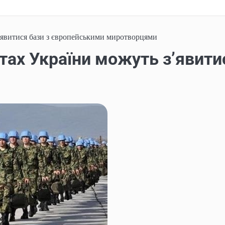
з’явитися бази з європейськими миротворцями
стах України можуть з’явит