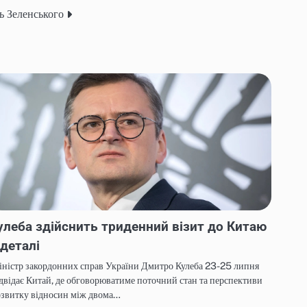
ь Зеленського
улеба здійснить триденний візит до Китаю
 деталі
ністр закордонних справ України Дмитро Кулеба 23-25 липня
двідає Китай, де обговорюватиме поточний стан та перспективи
озвитку відносин між двома…