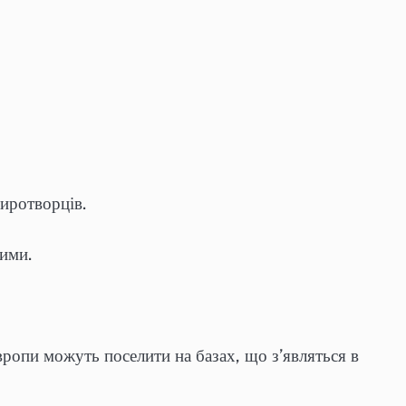
 миротворців.
вими.
вропи можуть поселити на базах, що з’являться в