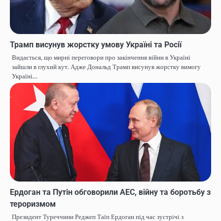
Трамп висунув жорстку умову Україні та Росії
Видається, що мирні переговори про закінчення війни в Україні
зайшли в глухий кут. Адже Дональд Трамп висунув жорстку вимогу
Україні…
Ердоган та Путін обговорили АЕС, війну та боротьбу з
тероризмом
Президент Туреччини Реджеп Таїп Ердоган під час зустрічі з