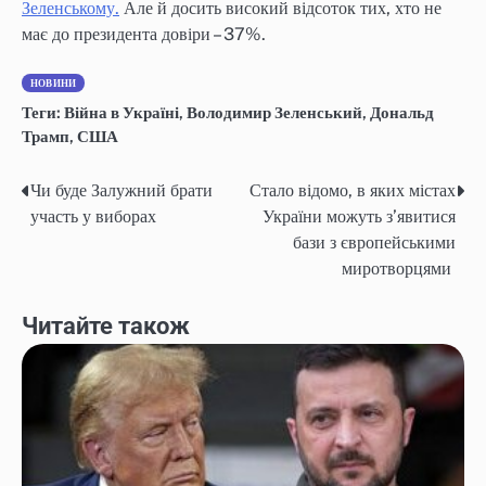
Зеленському.
Але й досить високий відсоток тих, хто не
має до президента довіри – 37%.
НОВИНИ
Теги:
Війна в Україні
,
Володимир Зеленський
,
Дональд
Трамп
,
США
Чи буде Залужний брати
Стало відомо, в яких містах
Навігація
участь у виборах
України можуть з’явитися
записів
бази з європейськими
миротворцями
Читайте також