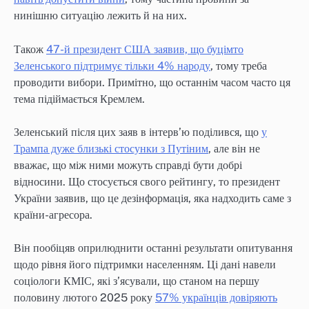
нинішню ситуацію лежить й на них.
Також
47-й президент США заявив, що буцімто
Зеленського підтримує тільки 4% народу
, тому треба
проводити вибори. Примітно, що останнім часом часто ця
тема підіймається Кремлем.
Зеленський після цих заяв в інтерв’ю поділився, що
у
Трампа дуже близькі стосунки з Путіним
, але він не
вважає, що між ними можуть справді бути добрі
відносини. Що стосується свого рейтингу, то президент
України заявив, що це дезінформація, яка надходить саме з
країни-агресора.
Він пообіцяв оприлюднити останні результати опитування
щодо рівня його підтримки населенням. Ці дані навели
соціологи КМІС, які з’ясували, що станом на першу
половину лютого 2025 року
57% українців довіряють