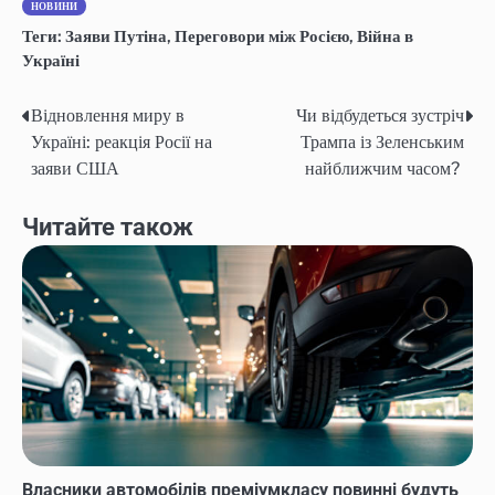
НОВИНИ
Теги:
Заяви Путіна
,
Переговори між Росією
,
Війна в
Україні
Відновлення миру в
Чи відбудеться зустріч
Навігація
Україні: реакція Росії на
Трампа із Зеленським
записів
заяви США
найближчим часом?
Читайте також
Власники автомобілів преміумкласу повинні будуть