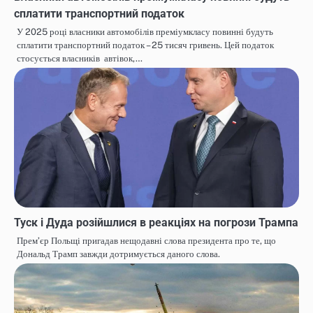
сплатити транспортний податок
У 2025 році власники автомобілів преміумкласу повинні будуть
сплатити транспортний податок – 25 тисяч гривень. Цей податок
стосується власників автівок,…
Туск і Дуда розійшлися в реакціях на погрози Трампа
Премʼєр Польщі пригадав нещодавні слова президента про те, що
Дональд Трамп завжди дотримується даного слова.