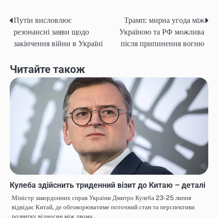
Путін висловлює
Трамп: мирна угода між
Навігація
резонансні заяви щодо
Україною та РФ можлива
записів
закінчення війни в Україні
після припинення вогню
Читайте також
Кулеба здійснить триденний візит до Китаю – деталі
Міністр закордонних справ України Дмитро Кулеба 23-25 липня
відвідає Китай, де обговорюватиме поточний стан та перспективи
розвитку відносин між двома…