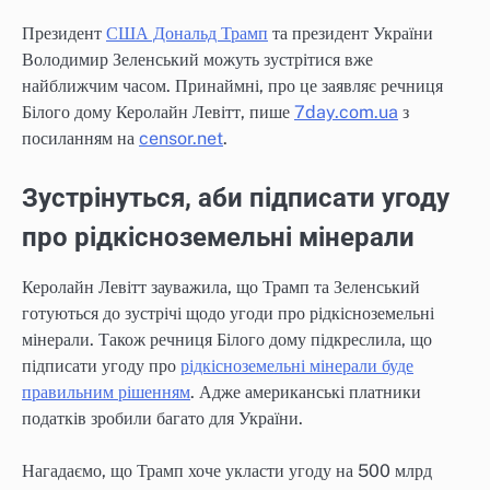
Президент
США Дональд Трамп
та президент України
Володимир Зеленський можуть зустрітися вже
найближчим часом. Принаймні, про це заявляє речниця
Білого дому Керолайн Левітт, пише
7day.com.ua
з
посиланням на
censor.net
.
Зустрінуться, аби підписати угоду
про рідкісноземельні мінерали
Керолайн Левітт зауважила, що Трамп та Зеленський
готуються до зустрічі щодо угоди про рідкісноземельні
мінерали. Також речниця Білого дому підкреслила, що
підписати угоду про
рідкісноземельні мінерали буде
правильним рішенням
. Адже американські платники
податків зробили багато для України.
Нагадаємо, що Трамп хоче укласти угоду на 500 млрд