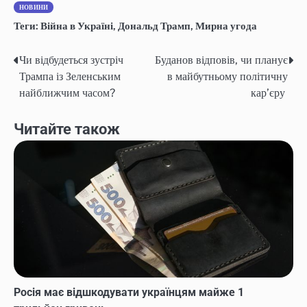
НОВИНИ
Теги:
Війна в Україні
,
Дональд Трамп
,
Мирна угода
Чи відбудеться зустріч
Буданов відповів, чи планує
Навігація
Трампа із Зеленським
в майбутньому політичну
записів
найближчим часом?
кар’єру
Читайте також
Росія має відшкодувати українцям майже 1