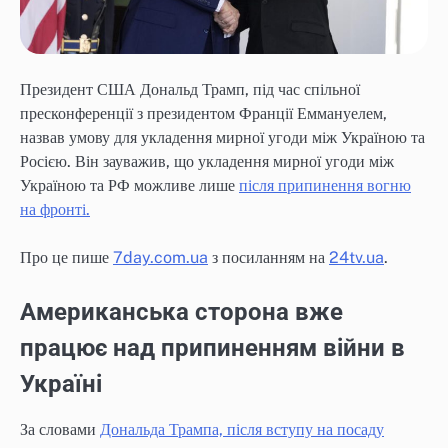
Президент США Дональд Трамп, під час спільної
пресконференції з президентом Франції Еммануелем,
назвав умову для укладення мирної угоди між Україною та
Росією. Він зауважив, що укладення мирної угоди між
Україною та РФ можливе лише
після припинення вогню
на фронті.
Про це пише
7day.com.ua
з посиланням на
24tv.ua
.
Американська сторона вже
працює над припиненням війни в
Україні
За словами
Дональда Трампа, після вступу на посаду