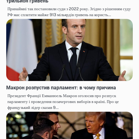
трильйон гривень
Принаймні так постановили суди з 2022 року. Згідно з рішенням суду
РФ має сплатити майже 913 мільярдів гривень на користь…
Макрон розпустив парламент: в чому причина
Президент Франції Емманюель Макрон оголосив про розпуск
парламенту і проведення позачергових виборів в країні. Про це
французький лідер сказав 9…