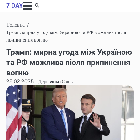
Skip
7 DAY
to
content
Головна
Трамп: мирна угода між Україною та РФ можлива після
припинення вогню
Трамп: мирна угода між Україною
та РФ можлива після припинення
вогню
25.02.2025
Деревянко Ольга