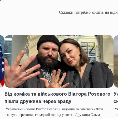
Скільки потрібно коштів на від
Від коміка та військового Віктора Розового
У
пішла дружина через зраду
с
й
Український комік Віктор Розовий, відомий як учасник «Ліги
Ук
сміху», переживає складний період у житті. Дружина Ольга
по