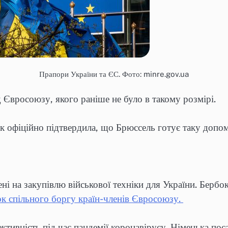
Прапори України та ЄС. Фото: minre.gov.ua
Євросоюзу, якого раніше не було в такому розмірі.
к офіційно підтвердила, що Брюссель готує таку допом
ні на закупівлю військової техніки для України. Бербо
ок спільного боргу країн-членів Євросоюзу.
ктивність під час пандемії коронавірусу. Німецька пос