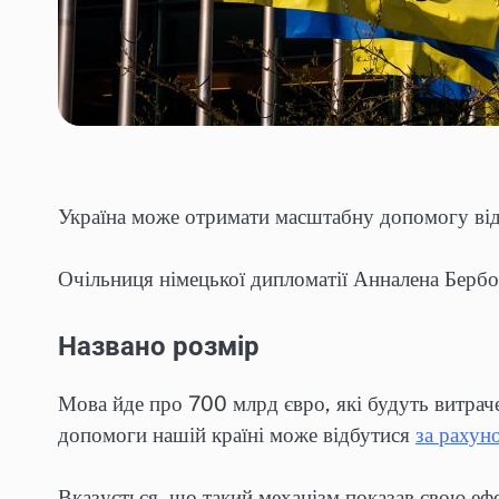
Україна може отримати масштабну допомогу від 
Очільниця німецької дипломатії Анналена Бербо
Названо розмір
Мова йде про 700 млрд євро, які будуть витраче
допомоги нашій країні може відбутися
за рахун
Вказується, що такий механізм показав свою ефе