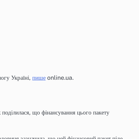
огу Україні,
пише
online.ua.
к поділилася, що фінансування цього пакету
адовиця зазначила, що цей фінансовий пакет піде