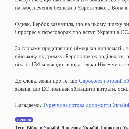
на забезпечення безпеки в Європі також. Вона 
Однак, Бербок зазначила, що на цьому шляху зн
і прогрес у переговорах про вступ України в ЄС
За словами представниці німецької дипломатії, не
військову підтримку. Бербок також поділилася,
ніж на 134 мільярди євро, а тільки Німеччина –
До слова, заяви про те, що
Євросоюз готовий зб
заявив, що ЕС повинен збільшити витрати, оск
Нагадаємо,
Туреччина готова допомогти Україні
НОВИНИ
Теги:
Війна в Україні
,
Допомога Україні
,
Євросоюз
,
Ук