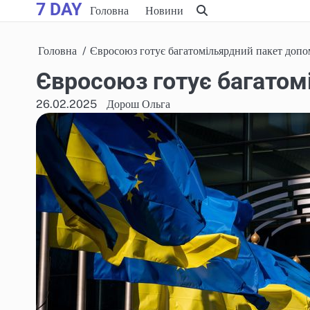
7 DAY
Skip
Головна
Новини
to
content
Головна
Євросоюз готує багатомільярдний пакет допо
Євросоюз готує багатом
26.02.2025
Дорош Ольга