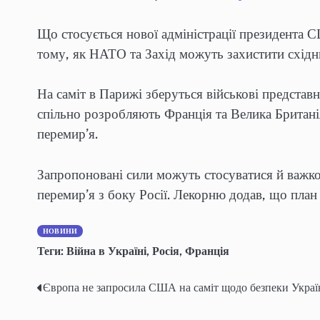
Що стосується нової адміністрації президента С
тому, як НАТО та Захід можуть захистити східни
На саміт в Парижі зберуться військові предста
спільно розробляють Франція та Велика Британія
перемир’я.
Запропоновані сили можуть стосуватися й важко
перемир’я з боку Росії. Лекорню додав, що план
НОВИНИ
Теги:
Війна в Україні
,
Росія
,
Франція
Європа не запросила США на саміт щодо безпеки Укра
Навігація
записів