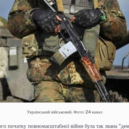
Український військовий. Фото: 24 канал
ого початку повномасштабної війни була так звана “дем