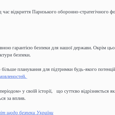
 час відкриття Паризького оборонно-стратегічного фо
овною гарантією безпеки для нашої держави. Окрім ць
тектури безпеки.
 більше планування для підтримки будь-якого потенці
омовленостей.
ріодом» у своїй історії, що суттєво відрізняється як 
ься за вплив.
іт щодо безпеки України