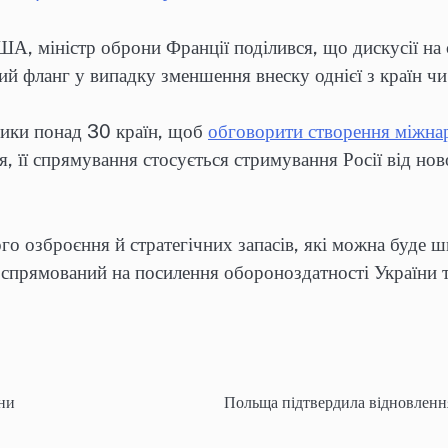
ША, міністр оброни Франції поділився, що дискусії на 
й фланг у випадку зменшення внеску однієї з країн чи
вники понад 30 країн, щоб
обговорити створення міжнар
, її спрямування стосується стримування Росії від но
го озброєння й стратегічних запасів, які можна буде 
 спрямований на посилення обороноздатності України т
їни
Польща підтвердила відновленн