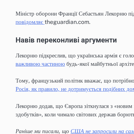
Міністр оборони Франції Себастьян Лекорню під
повідомляє
theguardian.com.
Навів переконливі аргументи
Лекорню підкреслив, що українська армія є гол
важливою частиною
будь-якої майбутньої архі
Тому, французький політик вважає, що потрібно
Росія, як правило, не дотримується подібних д
Лекорню додав, що Європа зіткнулася з «новим пе
здобутків», коли чимало світових держав борют
Раніше ми писали, що
США не запросили на сам