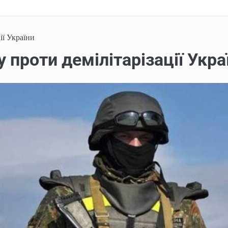
ії України
у проти демілітарізації Укр