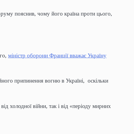
руму пояснив, чому його країна проти цього,
ого,
міністр оборони Франції вважає Україну
йного припинення вогню в Україні, оскільки
від холодної війни, так і від «періоду мирних