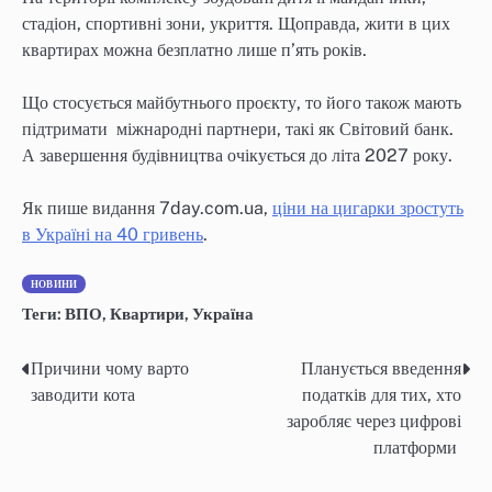
стадіон, спортивні зони, укриття. Щоправда, жити в цих
квартирах можна безплатно лише п’ять років.
Що стосується майбутнього проєкту, то його також мають
підтримати міжнародні партнери, такі як Світовий банк.
А завершення будівництва очікується до літа 2027 року.
Як пише видання 7day.com.ua,
ціни на цигарки зростуть
в Україні на 40 гривень
.
НОВИНИ
Теги:
ВПО
,
Квартири
,
Україна
Причини чому варто
Планується введення
Навігація
заводити кота
податків для тих, хто
записів
заробляє через цифрові
платформи