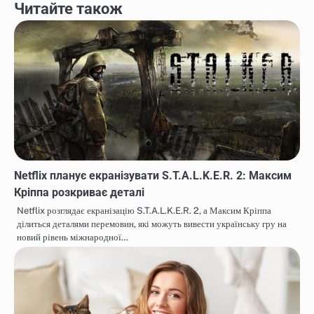
Читайте також
Netflix планує екранізувати S.T.A.L.K.E.R. 2: Максим
Кріппа розкриває деталі
Netflix розглядає екранізацію S.T.A.L.K.E.R. 2, а Максим Кріппа
ділиться деталями перемовин, які можуть вивести українську гру на
новий рівень міжнародної…