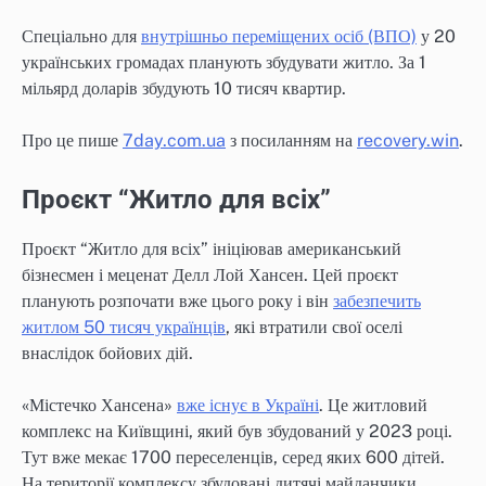
Спеціально для
внутрішньо переміщених осіб (ВПО)
у 20
українських громадах планують збудувати житло. За 1
мільярд доларів збудують 10 тисяч квартир.
Про це пише
7day.com.ua
з посиланням на
recovery.win
.
Проєкт “Житло для всіх”
Проєкт “Житло для всіх” ініціював американський
бізнесмен і меценат Делл Лой Хансен. Цей проєкт
планують розпочати вже цього року і він
забезпечить
житлом 50 тисяч українців
, які втратили свої оселі
внаслідок бойових дій.
«Містечко Хансена»
вже існує в Україні
. Це житловий
комплекс на Київщині, який був збудований у 2023 році.
Тут вже мекає 1700 переселенців, серед яких 600 дітей.
На території комплексу збудовані дитячі майданчики,