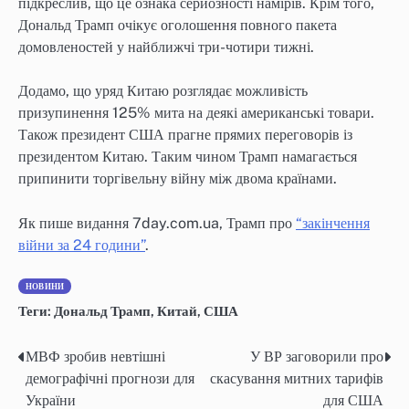
підкреслив, що це ознака серйозності намірів. Крім того,
Дональд Трамп очікує оголошення повного пакета
домовленостей у найближчі три-чотири тижні.
Додамо, що уряд Китаю розглядає можливість
призупинення 125% мита на деякі американські товари.
Також президент США прагне прямих переговорів із
президентом Китаю. Таким чином Трамп намагається
припинити торгівельну війну між двома країнами.
Як пише видання 7day.com.ua, Трамп про
“закінчення
війни за 24 години”
.
НОВИНИ
Теги:
Дональд Трамп
,
Китай
,
США
МВФ зробив невтішні
У ВР заговорили про
Навігація
демографічні прогнози для
скасування митних тарифів
записів
України
для США