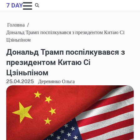
Skip
7 DAY
to
content
Головна
Дональд Трамп поспілкувався з президентом Китаю Сі
Цзіньпіном
Дональд Трамп поспілкувався з
президентом Китаю Сі
Цзіньпіном
25.04.2025
Деревянко Ольга