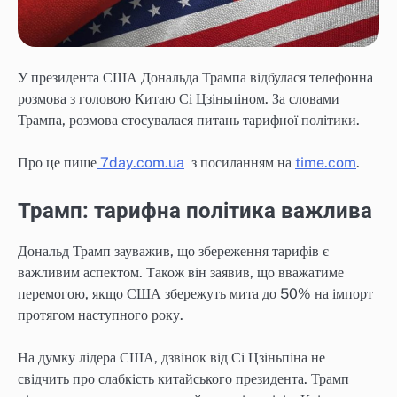
У президента США Дональда Трампа відбулася телефонна
розмова з головою Китаю Сі Цзіньпіном. За словами
Трампа, розмова стосувалася питань тарифної політики.
Про це пише
7day.com.ua
з посиланням на
time.com
.
Трамп: тарифна політика важлива
Дональд Трамп зауважив, що збереження тарифів є
важливим аспектом. Також він заявив, що вважатиме
перемогою, якщо США збережуть мита до 50% на імпорт
протягом наступного року.
На думку лідера США, дзвінок від Сі Цзіньпіна не
свідчить про слабкість китайського президента. Трамп