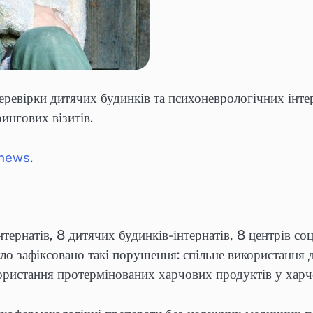
ревірки дитячих будинків та психоневрологічних інтерн
ингових візитів.
.news
.
ернатів, 8 дитячих будинків-інтернатів, 8 центрів соці
уло зафіксовано такі порушення: спільне використання д
икористання протермінованих харчових продуктів у хар