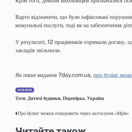
Крім того, деяким вихованцям призначалися пси
Варто відзначити, що були зафіксовані порушен
комунальні послуги, тоді як на забезпечення діт
У результаті, 12 працівників отримали догану, 
закладів звільнили.
Як пише видання 7day.com.ua,
про булінг мож
НОВИНИ
Теги:
Дитячі будинки
,
Перевірка
,
Україна
Про булінг можна повідомити через застосунок «Мрія»
Навігація
записів
Читайте також