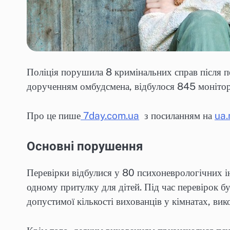
Поліція порушила 8 кримінальних справ після пе
дорученням омбудсмена, відбулося 845 монітор
Про це пише
7day.com.ua
з посиланням на
ua
Основні порушення
Перевірки відбулися у 80 психоневрологічних інт
одному притулку для дітей. Під час перевірок б
допустимої кількості вихованців у кімнатах, в