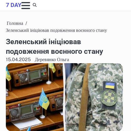
Skip
7 DAY
to
content
Головна
Зеленський ініціював подовження воєнного стану
Зеленський ініціював
подовження воєнного стану
15.04.2025
Деревянко Ольга