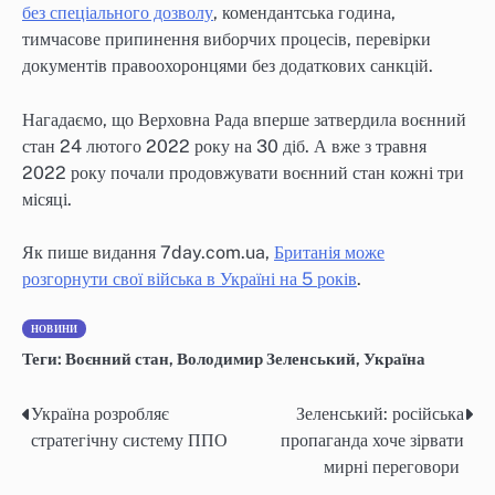
без спеціального дозволу
, комендантська година,
тимчасове припинення виборчих процесів, перевірки
документів правоохоронцями без додаткових санкцій.
Нагадаємо, що Верховна Рада вперше затвердила воєнний
стан 24 лютого 2022 року на 30 діб. А вже з травня
2022 року почали продовжувати воєнний стан кожні три
місяці.
Як пише видання 7day.com.ua,
Британія може
розгорнути свої війська в Україні на 5 років
.
НОВИНИ
Теги:
Воєнний стан
,
Володимир Зеленський
,
Україна
Україна розробляє
Зеленський: російська
Навігація
стратегічну систему ППО
пропаганда хоче зірвати
записів
мирні переговори