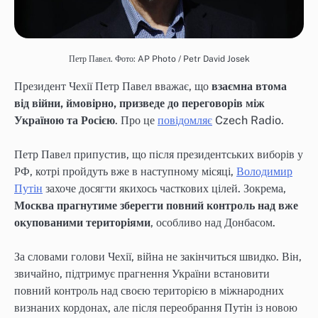
Петр Павел. Фото: AP Photo / Petr David Josek
Президент Чехії Петр Павел вважає, що
взаємна втома
від війни, ймовірно, призведе до переговорів між
Україною та Росією
. Про це
повідомляє
Czech Radio.
Петр Павел припустив, що після президентських виборів у
РФ, котрі пройдуть вже в наступному місяці,
Володимир
Путін
захоче досягти якихось часткових цілей. Зокрема,
Москва прагнутиме зберегти повний контроль над вже
окупованими територіями
, особливо над Донбасом.
За словами голови Чехії, війна не закінчиться швидко. Він,
звичайно, підтримує прагнення України встановити
повний контроль над своєю територією в міжнародних
визнаних кордонах, але після переобрання Путін із новою