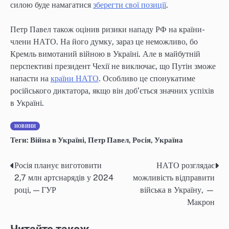
силою буде намагатися
зберегти свої позиції
.
Петр Павел також оцінив ризики нападу РФ на країни-
члени НАТО. На його думку, зараз це неможливо, бо
Кремль вимотаний війною в Україні. Але в майбутній
перспективі президент Чехії не виключає, що Путін зможе
напасти на
країни НАТО
. Особливо це спонукатиме
російського диктатора, якщо він доб’ється значних успіхів
в Україні.
НОВИНИ
Теги:
Війна в Україні
,
Петр Павел
,
Росія
,
Україна
Росія планує виготовити
НАТО розглядає
Навігація
2,7 млн артснарядів у 2024
можливість відправити
записів
році, — ГУР
війська в Україну, —
Макрон