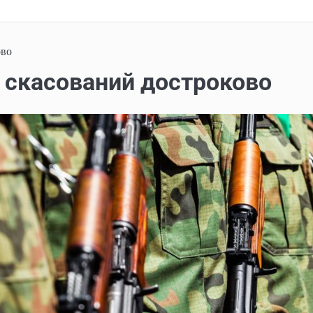
ово
и скасований достроково