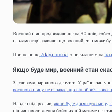
Воєнний стан продовжили ще на 90 днів, тобто
парламентарі заявили, що воєнний стан може бу
Про це пише
7day.com.ua
з посиланням на
ua
Якщо буде мир, воєнний стан ск
За словами народного депутата України, заступн
воєнного стану не означає, що він обов’язково т
Нардеп підкреслив,
якщо буде досягнуто миру, 
під час продовження бойових дій матиме негатив