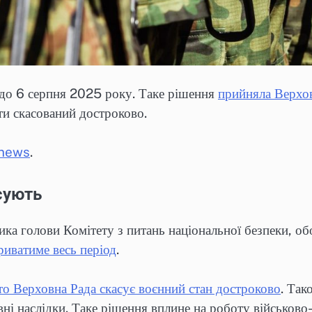
 до 6 серпня 2025 року. Таке рішення
прийняла Верхов
ти скасований достроково.
.news
.
асують
ика голови Комітету з питань національної безпеки, о
риватиме весь період
.
то Верховна Рада скасує воєнний стан достроково
. Так
ні наслідки. Таке рішення вплине на роботу військово-