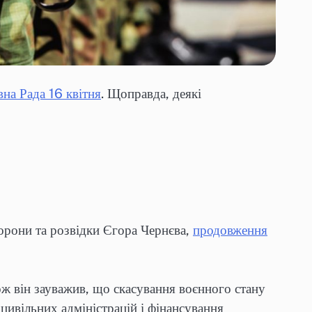
на Рада 16 квітня
. Щоправда, деякі
борони та розвідки Єгора Чернєва,
продовження
ож він зауважив, що скасування воєнного стану
цивільних адміністрацій і фінансування