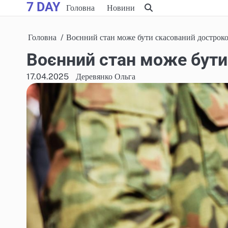
7 DAY
Skip
Головна
Новини
to
content
Головна
Воєнний стан може бути скасований дострок
Воєнний стан може бут
17.04.2025
Деревянко Ольга