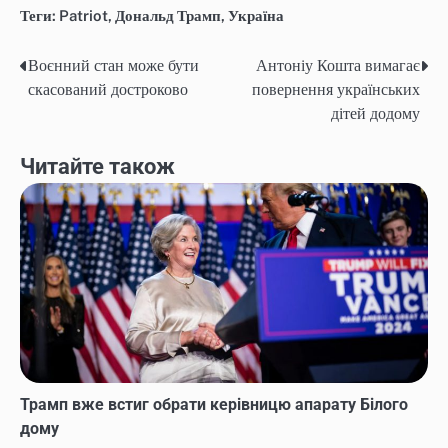
Теги:
Patriot
,
Дональд Трамп
,
Україна
Воєнний стан може бути
Антоніу Кошта вимагає
Навігація
скасований достроково
повернення українських
записів
дітей додому
Читайте також
Трамп вже встиг обрати керівницю апарату Білого
дому