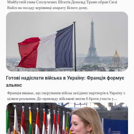
Майбутній глава Сполучених Штатів Дональд Трамп обрав Сюзі
Вайлз на посаду керівниці апарату Білого дому.
Готові надіслати війська в Україну: Франція формує
альянс
Франція вважає, що скерування військ західних партнерів в Україну є
цілком реальним. До прикладу військові могли б брати участь у…