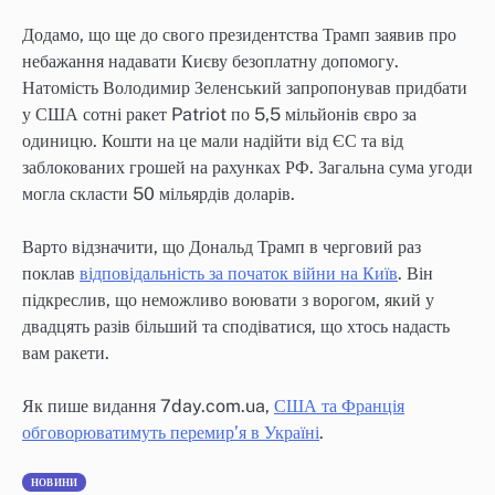
Додамо, що ще до свого президентства Трамп заявив про
небажання надавати Києву безоплатну допомогу.
Натомість Володимир Зеленський запропонував придбати
у США сотні ракет Patriot по 5,5 мільйонів євро за
одиницю. Кошти на це мали надійти від ЄС та від
заблокованих грошей на рахунках РФ. Загальна сума угоди
могла скласти 50 мільярдів доларів.
Варто відзначити, що Дональд Трамп в черговий раз
поклав
відповідальність за початок війни на Київ
. Він
підкреслив, що неможливо воювати з ворогом, який у
двадцять разів більший та сподіватися, що хтось надасть
вам ракети.
Як пише видання 7day.com.ua,
США та Франція
обговорюватимуть перемир’я в Україні
.
НОВИНИ