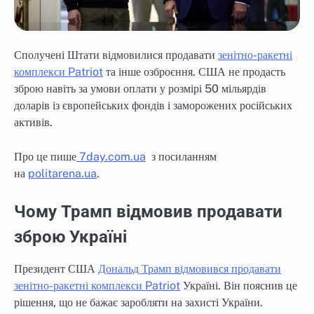
Сполучені Штати відмовилися продавати
зенітно-ракетні
комплекси Patriot
та інше озброєння. США не продасть
зброю навіть за умови оплати у розмірі 50 мільярдів
доларів із європейських фондів і заморожених російських
активів.
Про це пише
7day.com.ua
з посиланням
на
politarena.ua
.
Чому Трамп відмовив продавати
зброю Україні
Президент США
Дональд Трамп відмовився продавати
зенітно-ракетні комплекси Patriot
Україні. Він пояснив це
рішення, що не бажає заробляти на захисті України.