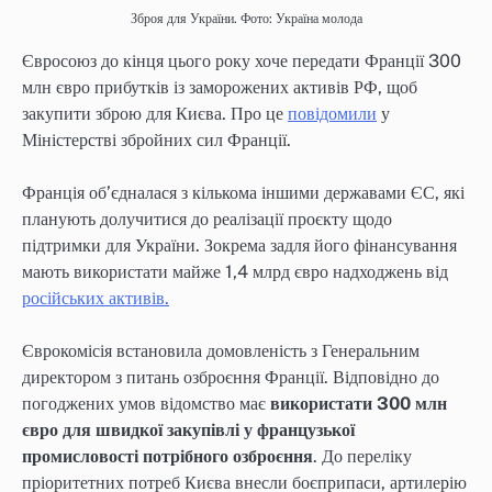
Зброя для України. Фото: Україна молода
Євросоюз до кінця цього року хоче передати Франції 300
млн євро прибутків із заморожених активів РФ, щоб
закупити зброю для Києва. Про це
повідомили
у
Міністерстві збройних сил Франції.
Франція об’єдналася з кількома іншими державами ЄС, які
планують долучитися до реалізації проєкту щодо
підтримки для України. Зокрема задля його фінансування
мають використати майже 1,4 млрд євро надходжень від
російських активів.
Єврокомісія встановила домовленість з Генеральним
директором з питань озброєння Франції. Відповідно до
погоджених умов відомство має
використати 300 млн
євро для швидкої закупівлі у французької
промисловості потрібного озброєння
. До переліку
пріоритетних потреб Києва внесли боєприпаси, артилерію