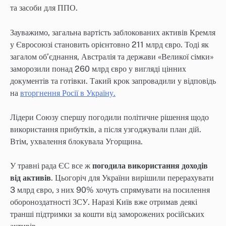
та засоби для ППО.
Зауважимо, загальна вартість заблокованих активів Кремля
у Євросоюзі становить орієнтовно 211 млрд євро. Тоді як
загалом об’єднання, Австралія та держави «Великої сімки»
заморозили понад 260 млрд євро у вигляді цінних
документів та готівки. Такий крок запровадили у відповідь
на
вторгнення Росії в Україну.
Лідери Союзу спершу погодили політичне рішення щодо
використання прибутків, а після узгоджували план дій.
Втім, ухвалення блокувала Угорщина.
У травні рада ЄС все ж
погодила використання доходів
від активів
. Цьогоріч для України вирішили перерахувати
3 млрд євро, з них 90% хочуть спрямувати на посилення
обороноздатності ЗСУ. Наразі Київ вже отримав деякі
транші підтримки за кошти від заморожених російських