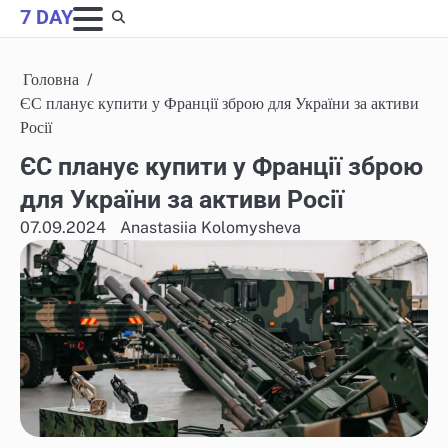
Skip
7 DAY
to
content
Головна
ЄС планує купити у Франції зброю для України за активи
Росії
ЄС планує купити у Франції зброю
для України за активи Росії
07.09.2024
Anastasiia Kolomysheva