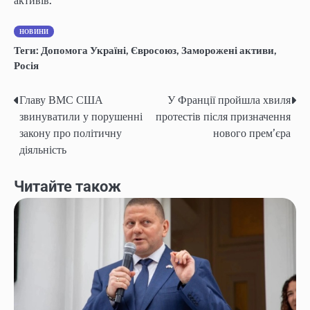
активів.
НОВИНИ
Теги:
Допомога Україні
,
Євросоюз
,
Заморожені активи
,
Росія
Главу ВМС США
У Франції пройшла хвиля
Навігація
звинуватили у порушенні
протестів після призначення
записів
закону про політичну
нового прем’єра
діяльність
Читайте також