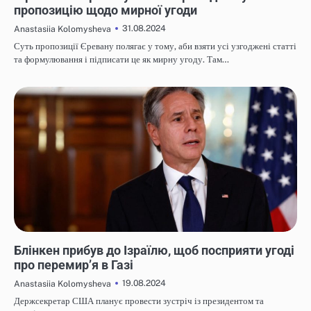
пропозицію щодо мирної угоди
31.08.2024
Anastasiia Kolomysheva
Суть пропозиції Єревану полягає у тому, аби взяти усі узгоджені статті
та формулювання і підписати це як мирну угоду. Там…
НОВИНИ
Блінкен прибув до Ізраїлю, щоб посприяти угоді
про перемир’я в Газі
19.08.2024
Anastasiia Kolomysheva
Держсекретар США планує провести зустріч із президентом та