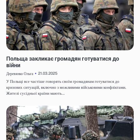
НОВИНИ
Польща закликає громадян готуватися до
війни
21.03.2025
Деревянко Ольга
У Польщі все частіше говорять своїм громадянам готуватися до
кризових ситуацій, включно з можливими військовими конфліктами.
Жителі сусідньої країни мають…