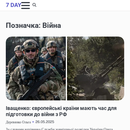
Skip
7 DAY
to
content
Позначка:
Війна
НОВИНИ
Іващенко: європейські країни мають час для
підготовки до війни з РФ
26.05.2025
Деревянко Ольга
За словами керівника Служби зовнішньої розвідки України Олега