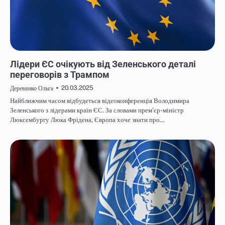
НОВИНИ
Лідери ЄС очікують від Зеленського деталі
переговорів з Трампом
20.03.2025
Деревянко Ольга
Найближчим часом відбудеться відеоконференція Володимира
Зеленського з лідерами країн ЄС. За словами прем’єр-міністр
Люксембургу Люка Фрідена, Європа хоче знати про…