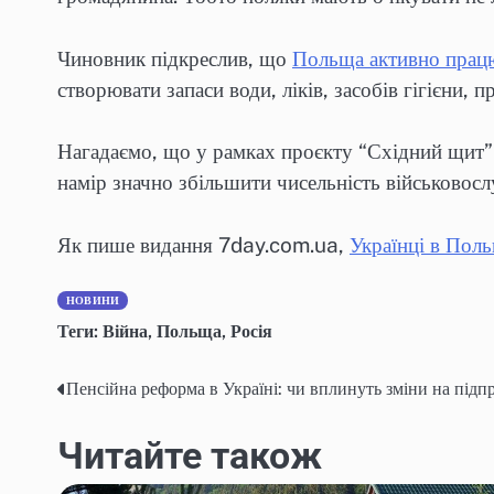
Чиновник підкреслив, що
Польща активно працю
створювати запаси води, ліків, засобів гігієни, 
Нагадаємо, що у рамках проєкту “Східний щит
намір значно збільшити чисельність військовос
Як пише видання 7day.com.ua,
Українці в Пол
НОВИНИ
Теги:
Війна
,
Польща
,
Росія
Пенсійна реформа в Україні: чи вплинуть зміни на під
Навігація
записів
Читайте також