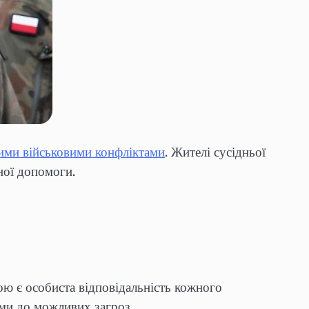
ми військовими конфліктами
. Жителі сусідньої
ної допомоги.
ою є особиста відповідальність кожного
ими до можливих загроз.