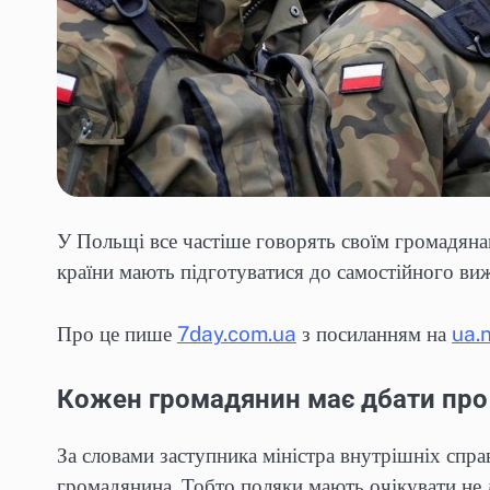
У Польщі все частіше говорять своїм громадяна
країни мають підготуватися до самостійного в
Про це пише
7day.com.ua
з посиланням на
ua.
Кожен громадянин має дбати про 
За словами заступника міністра внутрішніх спра
громадянина. Тобто поляки мають очікувати не 