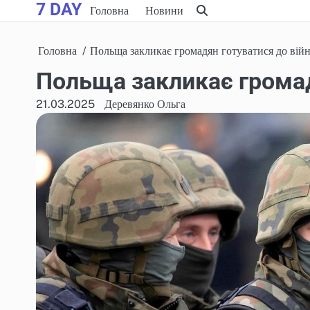
7 DAY
Skip
Головна
Новини
to
content
Головна
Польща закликає громадян готуватися до вій
Польща закликає громад
21.03.2025
Деревянко Ольга