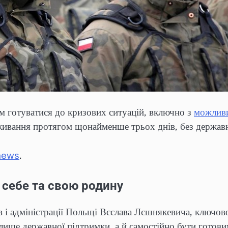
м готуватися до кризових ситуацій, включно з
можливи
иживання протягом щонайменше трьох днів, без держав
news
.
себе та свою родину
в і адміністрації Польщі Вєслава Лєшнякевича, ключов
лише державної підтримки, а й самостійно бути готов