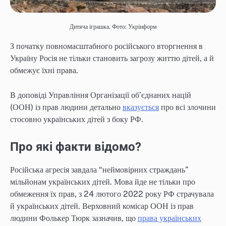
Дитяча іграшка. Фото: Укрінформ
З початку повномасштабного російського вторгнення в
Україну Росія не тільки становить загрозу життю дітей, а й
обмежує їхні права.
В доповіді Управління Організації об’єднаних націй
(ООН) із прав людини детально
вказується
про всі злочини
стосовно українських дітей з боку РФ.
Про які факти відомо?
Російська агресія завдала “неймовірних страждань”
мільйонам українських дітей. Мова йде не тільки про
обмеження їх прав, з 24 лютого 2022 року РФ страчувала
й українських дітей. Верховний комісар ООН із прав
людини Фолькер Тюрк зазначив, що
права українських