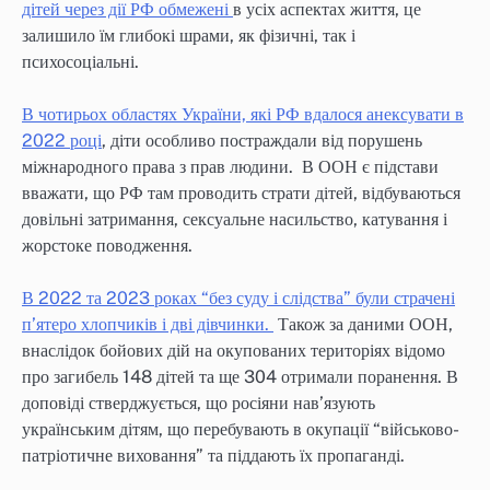
дітей через дії РФ обмежені
в усіх аспектах життя, це
залишило їм глибокі шрами, як фізичні, так і
психосоціальні.
В чотирьох областях України, які РФ вдалося анексувати в
2022 році
, діти особливо постраждали від порушень
міжнародного права з прав людини. В ООН є підстави
вважати, що РФ там проводить страти дітей, відбуваються
довільні затримання, сексуальне насильство, катування і
жорстоке поводження.
В 2022 та 2023 роках “без суду і слідства” були страчені
п’ятеро хлопчиків і дві дівчинки.
Також за даними ООН,
внаслідок бойових дій на окупованих територіях відомо
про загибель 148 дітей та ще 304 отримали поранення. В
доповіді стверджується, що росіяни нав’язують
українським дітям, що перебувають в окупації “військово-
патріотичне виховання” та піддають їх пропаганді.