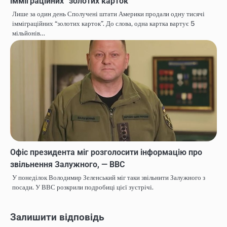
імміграційних “золотих карток”
Лише за один день Сполучені штати Америки продали одну тисячі
імміграційних “золотих карток”. До слова, одна картка вартує 5
мільйонів…
Офіс президента міг розголосити інформацію про
звільнення Залужного, — ВВС
У понеділок Володимир Зеленський міг таки звільнити Залужного з
посади. У ВВС розкрили подробиці цієї зустрічі.
Залишити відповідь