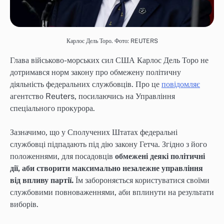
Карлос Дель Торо. Фото: REUTERS
Глава військово-морських сил США Карлос Дель Торо не
дотримався норм закону про обмежену політичну
діяльність федеральних службовців. Про це
повідомляє
агентство Reuters, посилаючись на Управління
спеціального прокурора.
Зазначимо, що у Сполучених Штатах федеральні
службовці підпадають під дію закону Гетча. Згідно з його
положеннями, для посадовців
обмежені деякі політичні
дії, аби створити максимально незалежне управління
від впливу партії.
Їм забороняється користуватися своїми
службовими повноваженнями, аби вплинути на результати
виборів.