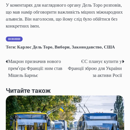
У коментарях для наглядового органу Дель Торо розповів,
що мав намір обговорити важливість міцних міжнародних
альянсів. Він наголосив, що йому слід було обійтися без
конкретних імен.
НОВИНИ
Теги:
Карлос Дель Торо
,
Вибори
,
Законодавство
,
США
Макрон призначив нового
ЄС планує купити у
Навігація
прем’єра Франції: ним став
Франції зброю для України
записів
Мішель Барньє
за активи Росії
Читайте також