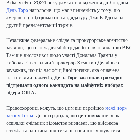
Втім, у січні 2024 року рамках відрядження до Лондона
Дель Торо
наголосив, що має впевненість у тому, що
американці підтримають кандидатуру Джо Байдена на
другий президентський термін.
Незалежне федеральне слідче та прокурорське агентство
заявило, що того ж дня міністр дав інтерв’ю виданню ВВС.
Там він висловився щодо участі Дональда Трампа у
виборах. Спеціальний прокурор Хемптон Деллінгер
зауважив, що під час офіційної поїздки, яка оплачена
платниками податків,
Дель Торо закликав громадян
підтримати одного кандидата на майбутніх виборах
лідера США.
Правоохоронці кажуть, що цим він перейшов
межі норм
закону Гетча
. Делінгер додав, що це тривожний знак,
оскільки очільник відомства визнавав, що військова
служба та партійна політика не повинні змішуватися.