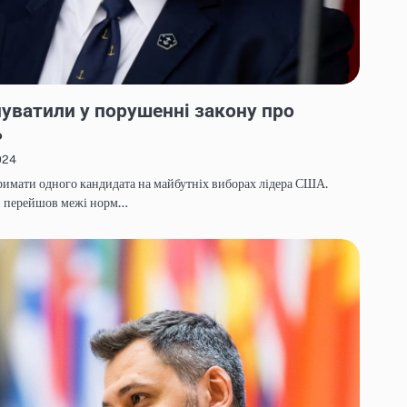
уватили у порушенні закону про
ь
024
римати одного кандидата на майбутніх виборах лідера США.
н перейшов межі норм…