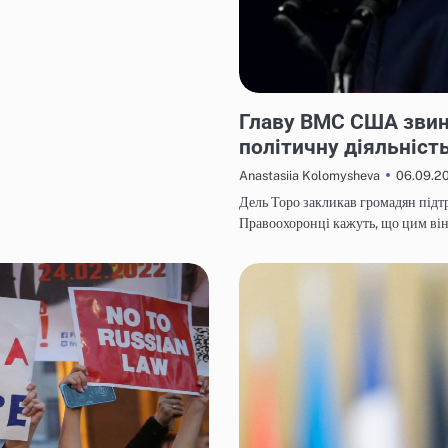
НОВИНИ
Главу ВМС США звин
політичну діяльніст
06.09.2
Anastasiia Kolomysheva
Дель Торо закликав громадян підт
Правоохоронці кажуть, що цим ві