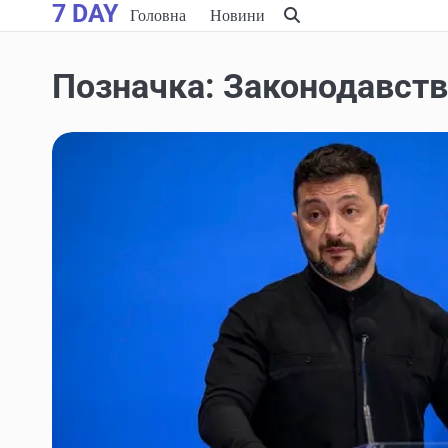
7 DAY
Skip
Головна
Новини
to
content
Позначка:
Законодавст