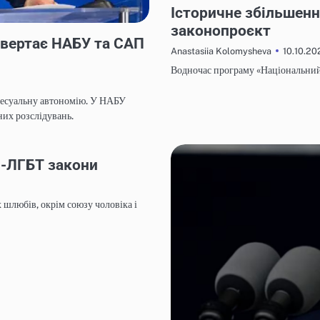
Історичне збільшенн
законопроєкт
овертає НАБУ та САП
10.10.20
Anastasiia Kolomysheva
Водночас програму «Національний
цесуальну автономію. У НАБУ
их розслідувань.
и-ЛГБТ закони
 шлюбів, окрім союзу чоловіка і