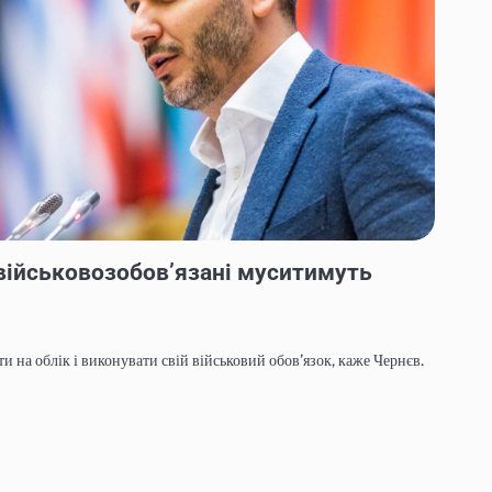
: військовозобовʼязані муситимуть
ти на облік і виконувати свій військовий обов’язок, каже Чернєв.