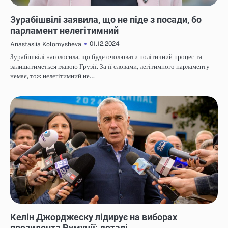
НОВИНИ
Зурабішвілі заявила, що не піде з посади, бо
парламент нелегітимний
01.12.2024
Anastasiia Kolomysheva
Зурабішвілі наголосила, що буде очолювати політичний процес та
залишатиметься главою Грузії. За її словами, легітимного парламенту
немає, тож нелегітимний не…
НОВИНИ
Келін Джорджеску лідирує на виборах
президента Румунії: деталі