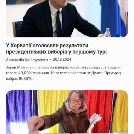
НОВИНИ
У Хорватії оголосили результати
президентських виборів у першому турі
30.12.2024
Anastasiia Kolomysheva
Зоран Міланович переміг на виборах – за його кандидатуру віддали
голоси 49,09% громадян. Його головний опонент Драган Пріморац
набрав 19,35%.