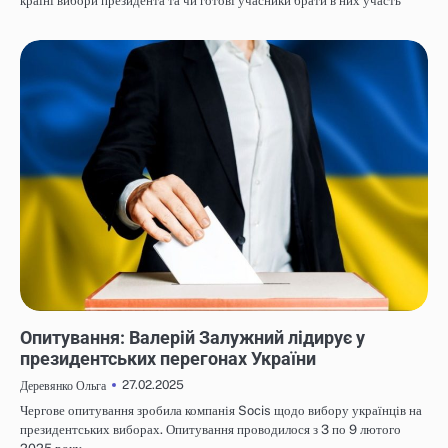
країні вибори президента та чи готові учасники брати в них участь
НОВИНИ
Опитування: Валерій Залужний лідирує у
президентських перегонах України
27.02.2025
Деревянко Ольга
Чергове опитування зробила компанія Socis щодо вибору українців на
президентських виборах. Опитування проводилося з 3 по 9 лютого