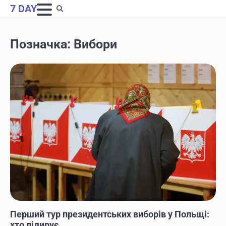
Skip
7 DAY
to
content
Позначка:
Вибори
НОВИНИ
Перший тур президентських виборів у Польщі:
хто лідирує