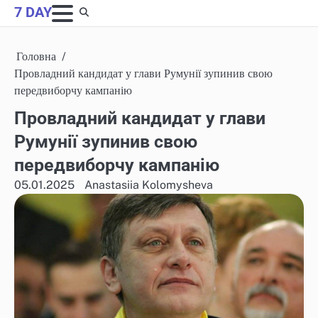
Skip
7 DAY
to
content
Головна
Провладний кандидат у глави Румунії зупинив свою
передвиборчу кампанію
Провладний кандидат у глави
Румунії зупинив свою
передвиборчу кампанію
05.01.2025
Anastasiia Kolomysheva