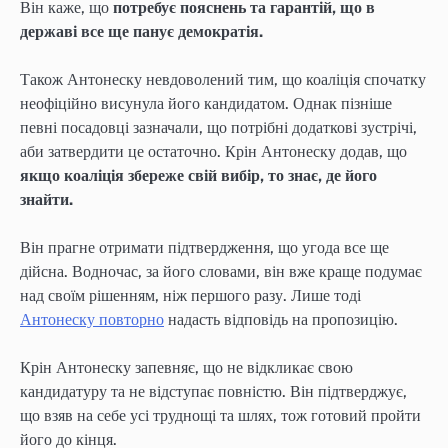
Він каже, що
потребує пояснень та гарантій, що в
державі все ще панує демократія.
Також Антонеску невдоволений тим, що коаліція спочатку
неофіційно висунула його кандидатом. Однак пізніше
певні посадовці зазначали, що потрібні додаткові зустрічі,
аби затвердити це остаточно. Крін Антонеску додав, що
якщо коаліція збереже свій вибір, то знає, де його
знайти.
Він прагне отримати підтвердження, що угода все ще
дійсна. Водночас, за його словами, він вже краще подумає
над своїм рішенням, ніж першого разу. Лише тоді
Антонеску повторно
надасть відповідь на пропозицію.
Крін Антонеску запевняє, що не відкликає свою
кандидатуру та не відступає повністю. Він підтверджує,
що взяв на себе усі труднощі та шлях, тож готовий пройти
його до кінця.