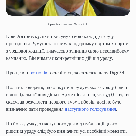
Крін Антонеску. Фото: ЄП
Крін Антонеску, який висунув свою кандидатуру у
президенти Румунії та отримав підтримку від трьох партій
з урядової коаліції, тимчасово зупинив свою передвиборчу
кампанію. Він вимагає конкретніших дій від уряду.
Про це він
розповів
в етері місцевого телеканалу Digi24.
Політик говорить, що очікує від румунського уряду більш
відповідальної поведінки. Адже після того, як суд 6 грудня
скасував результати першого туру виборів, досі не було
визначено дати проведення
наступного голосування
.
На його думку, з наступного дня від публікації цього
рішення уряду слід було визначити усі необхідні моменти.