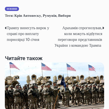
НОВИНИ
Теги:
Крін Антонеску
,
Румунія
,
Вибори
Трампу винесуть вирок у
Арахамія спрогнозував,
Навігація
справі про виплату
коли можуть відбутися
записів
порнозірці 10 січня
переговори представників
України з командою Трампа
Читайте також