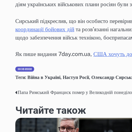
діям українських військових плани росіян були з
Сирський підкреслив, що він особисто перевірив
координації бойових дій
та розв’язанні нагальни
щодо забезпечення військ технікою, боєприпаса
Як пише видання 7day.com.ua,
США хочуть до
НОВИНИ
Теги:
Війна в Україні
,
Наступ Росії
,
Олександр Сирськ
Папа Римський Франциск помер у Великодній понеділ
Навігація
записів
Читайте також