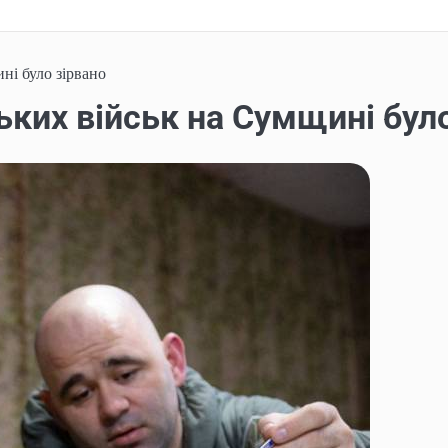
ні було зірвано
ьких військ на Сумщині бул