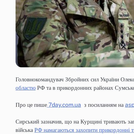
Головнокомандувач Збройних сил України Оле
областю
РФ та в прикордонних районах Сумської
Про це пише
7day.com.ua
з посиланням на
asp
Сирський зазначив, що на Курщині тривають запе
війська
РФ намагаються захопити прикордонні те