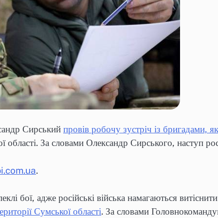
ксандр Сирський
провів робочу зустріч із бригадами, 
 області. За словами Олександр Сирського, наступ рос
i.com.ua
.
клі бої, адже російські війська намагаються витіснити 
риторії Сумської області
. За словами Головнокоманду