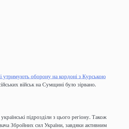
які утримують оборону на кордоні з Курською
ійських військ на Сумщині було зірвано.
українські підрозділи з цього регіону. Також
вача Збройних сил України, завдяки активним