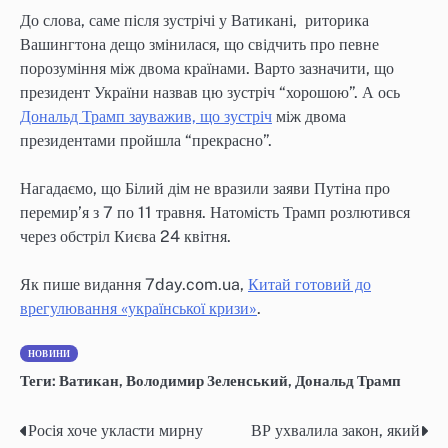
До слова, саме після зустрічі у Ватикані, риторика
Вашингтона дещо змінилася, що свідчить про певне
порозуміння між двома країнами. Варто зазначити, що
президент України назвав цю зустріч “хорошою”. А ось
Дональд Трамп зауважив, що зустріч
між двома
президентами пройшла “прекрасно”.
Нагадаємо, що Білий дім не вразили заяви Путіна про
перемир’я з 7 по 11 травня. Натомість Трамп розлютився
через обстріл Києва 24 квітня.
Як пише видання 7day.com.ua,
Китай готовий до
врегулювання «української кризи»
.
НОВИНИ
Теги:
Ватикан
,
Володимир Зеленський
,
Дональд Трамп
Росія хоче укласти мирну
ВР ухвалила закон, який
Навігація