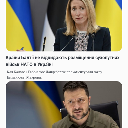
Країни Балтії не відкидають розміщення сухопутних
військ НАТО в Україні
Кая Каллас і Габріелюс Ландсбергіс прокоментували заяву
Емманюеля Макрона.